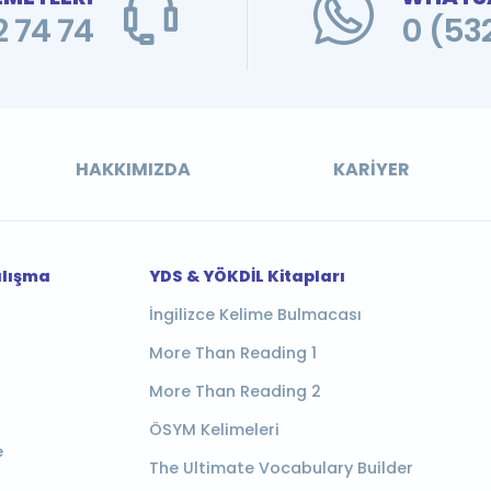
 74 74
0 (53
HAKKIMIZDA
KARIYER
alışma
YDS & YÖKDİL Kitapları
İngilizce Kelime Bulmacası
More Than Reading 1
More Than Reading 2
ÖSYM Kelimeleri
e
The Ultimate Vocabulary Builder