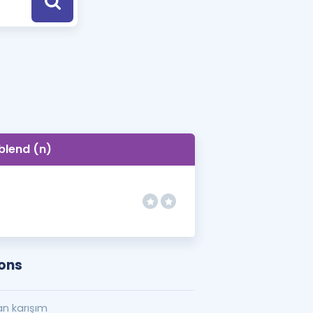
a Özel Fırsatlar
ınavlarla İlgili Haberler
er
 ve Konu Anlatımı
blend (n)
ions
n karışım