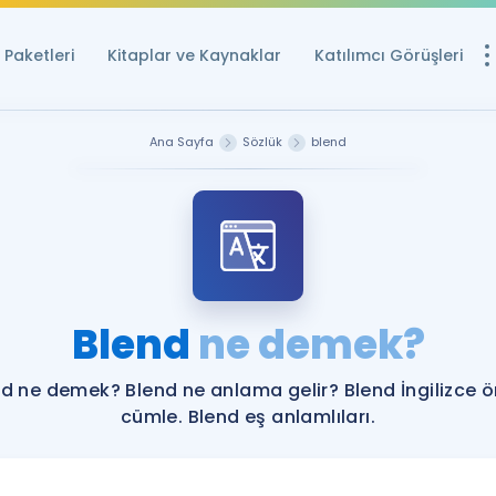
Paketleri
Kitaplar ve Kaynaklar
Katılımcı Görüşleri
Ücretsiz Kayna
Ana Sayfa
Sözlük
blend
YDS ve YÖKDİL içi
Sözlük
İngilizce Sınavları
Puan Hesapla
Blend
ne demek?
YDS ve YÖKDİL P
Remz
Rehberlik Aracı
d ne demek? Blend ne anlama gelir? Blend İngilizce 
YDS ve YÖKDİL'e H
cümle. Blend eş anlamlıları.
ÖSYM Sınav Ta
Tüm ÖSYM Sınavl