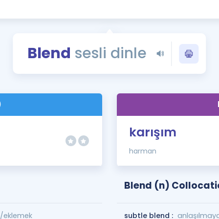
Kampanyalar
Eğitim ve Kitaplar
Blog
Blend
sesli dinle
YDS - YÖKDİL Tüm S
İngilizce Gram
İngilizce Gramer
)
karışım
harman
Blend (n) Collocat
k/eklemek
subtle blend :
anlaşılmaya