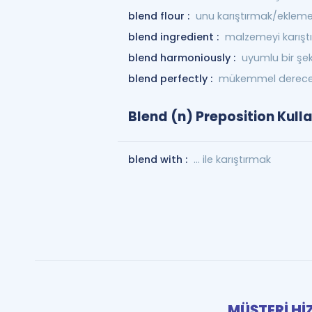
blend flour :
unu karıştırmak/eklem
blend ingredient :
malzemeyi karışt
blend harmoniously :
uyumlu bir ş
blend perfectly :
mükemmel dereced
Blend (n) Preposition Kull
blend with :
... ile karıştırmak
MÜŞTERİ Hİ