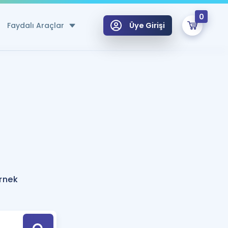
0
Faydalı Araçlar
Üye Girişi
klar
n Ücretsiz Kaynaklar
 için Özel Sözlük
Sepetin Şu An Boş.
ma
uan Hesaplama Aracı
i Hoca ile seni sınava hazırlayacak onlarca eğitim seni bekliyor!
Şifremi Hatırlamıyorum
GİRİŞ YAP
örnek
azırlananlar için Öneriler
kvimi
ÜYE DEĞİLİM
arı Tek Takvimde