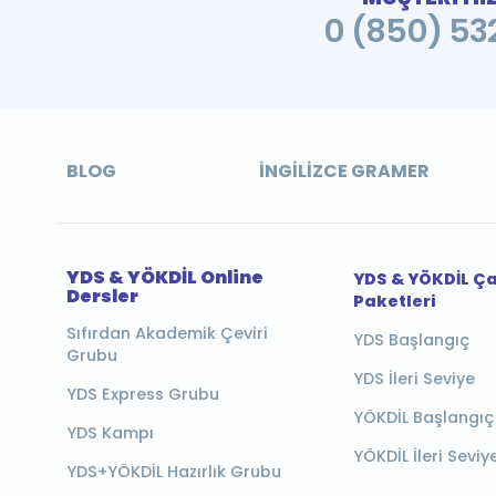
0 (850) 532
BLOG
İNGILIZCE GRAMER
YDS & YÖKDİL Online
YDS & YÖKDİL Ç
Dersler
Paketleri
Sıfırdan Akademik Çeviri
YDS Başlangıç
Grubu
YDS İleri Seviye
YDS Express Grubu
YÖKDİL Başlangıç
YDS Kampı
YÖKDİL İleri Seviy
YDS+YÖKDİL Hazırlık Grubu