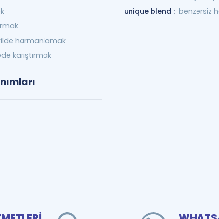
ek
unique blend :
benzersiz 
ırmak
ekilde harmanlamak
e karıştırmak
anımları
ZMETLERİ
WHATSA