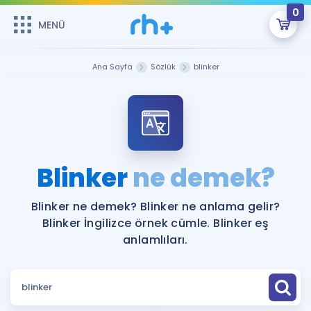
0
MENÜ
MENÜ
Üye Girişi
Ana Sayfa
Sözlük
blinker
Online Dersler
Sepetin Şu An Boş.
Çalışma Paketleri
Remzi Hoca ile seni sınava hazırlayacak onlarca eğitim seni
bekliyor!
Kitaplar ve Kaynaklar
GİRİŞ YAP
Blinker
ne demek?
Katılımcı Görüşleri
Şifremi Hatırlamıyorum
Blinker ne demek? Blinker ne anlama gelir?
Blinker İngilizce örnek cümle. Blinker eş
ÜYE DEĞİLİM
Faydalı Araçlar
anlamlıları.
Ücretsiz Kaynaklar
Blog
İngilizce Gramer
Hakkımızda
Kariyer
Sözlük
Soru & Cevap
İletişim