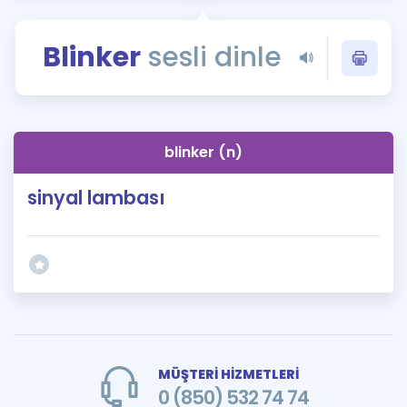
Puan Hesaplama
Blinker
sesli dinle
Rehberlik Aracı
ÖSYM Sınav Takvimi
Kampanyalar
blinker (n)
Blog
sinyal lambası
İngilizce Gramer
MÜŞTERİ HİZMETLERİ
0 (850) 532 74 74