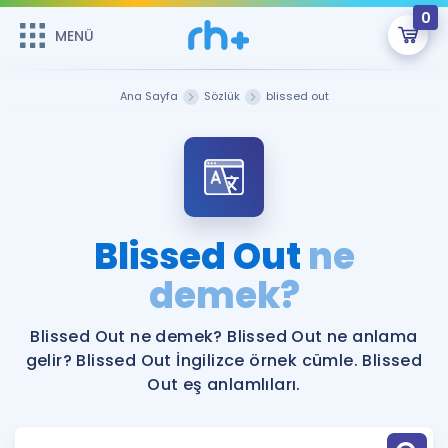
0
MENÜ
MENÜ
Üye Girişi
Ana Sayfa
Sözlük
blissed out
Online Dersler
Sepetin Şu An Boş.
Çalışma Paketleri
Remzi Hoca ile seni sınava hazırlayacak onlarca eğitim seni
bekliyor!
Kitaplar ve Kaynaklar
GİRİŞ YAP
Blissed Out
ne
Katılımcı Görüşleri
demek?
Şifremi Hatırlamıyorum
ÜYE DEĞİLİM
Faydalı Araçlar
Blissed Out ne demek? Blissed Out ne anlama
gelir? Blissed Out İngilizce örnek cümle. Blissed
Ücretsiz Kaynaklar
Blog
İngilizce Gramer
Out eş anlamlıları.
Hakkımızda
Kariyer
Sözlük
Soru & Cevap
İletişim