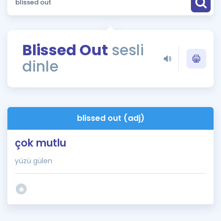
Puan Hesaplama
Rehberlik Aracı
Blissed Out
sesli
ÖSYM Sınav Takvimi
dinle
Kampanyalar
Blog
blissed out (adj)
İngilizce Gramer
çok mutlu
yüzü gülen