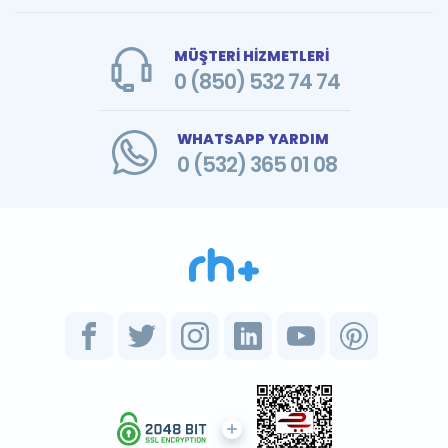
MÜŞTERİ HİZMETLERİ
0 (850) 532 74 74
WHATSAPP YARDIM
0 (532) 365 01 08