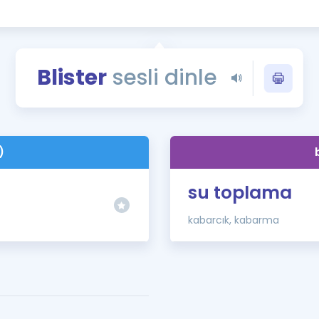
Kampanyalar
Eğitim ve Kitaplar
Blog
Blister
sesli dinle
YDS - YÖKDİL Tüm S
İngilizce Gram
İngilizce Gramer
)
su toplama
kabarcık, kabarma