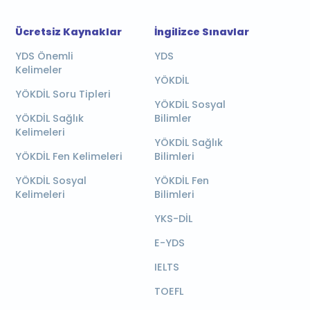
Ücretsiz Kaynaklar
İngilizce Sınavlar
YDS Önemli
YDS
Kelimeler
YÖKDİL
YÖKDİL Soru Tipleri
YÖKDİL Sosyal
YÖKDİL Sağlık
Bilimler
Kelimeleri
YÖKDİL Sağlık
YÖKDİL Fen Kelimeleri
Bilimleri
YÖKDİL Sosyal
YÖKDİL Fen
Kelimeleri
Bilimleri
YKS-DİL
E-YDS
IELTS
TOEFL