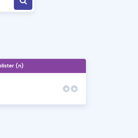
a Özel Fırsatlar
ınavlarla İlgili Haberler
er
 ve Konu Anlatımı
blister (n)