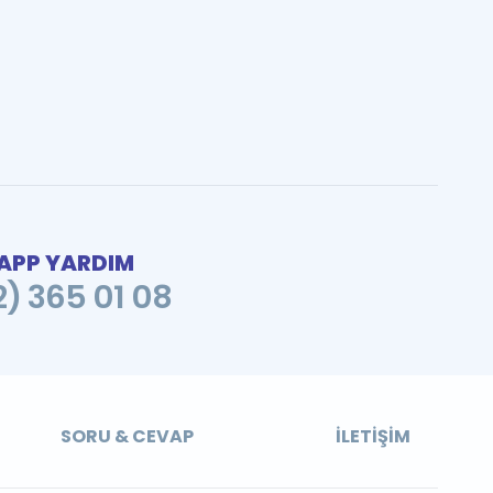
PP YARDIM
2) 365 01 08
SORU & CEVAP
İLETIŞIM