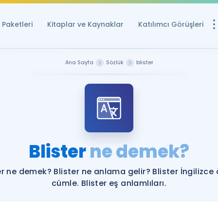
Paketleri
Kitaplar ve Kaynaklar
Katılımcı Görüşleri
Ücretsiz Kayna
Ana Sayfa
Sözlük
blister
YDS ve YÖKDİL içi
Sözlük
İngilizce Sınavları
Puan Hesapla
Blister
ne demek?
YDS ve YÖKDİL P
Remz
Rehberlik Aracı
er ne demek? Blister ne anlama gelir? Blister İngilizce
YDS ve YÖKDİL'e H
cümle. Blister eş anlamlıları.
ÖSYM Sınav Ta
Tüm ÖSYM Sınavl