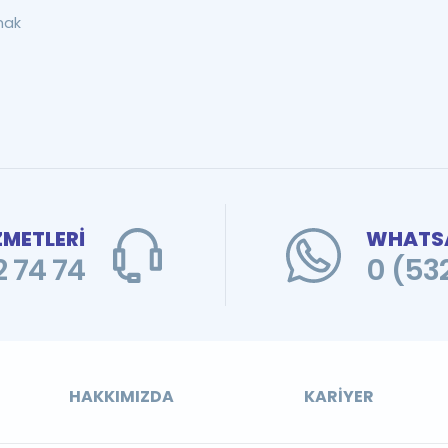
mak
ZMETLERİ
WHATSA
 74 74
0 (53
HAKKIMIZDA
KARIYER