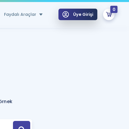
0
Faydalı Araçlar
Üye Girişi
klar
n Ücretsiz Kaynaklar
 için Özel Sözlük
Sepetin Şu An Boş.
ma
uan Hesaplama Aracı
i Hoca ile seni sınava hazırlayacak onlarca eğitim seni bekliyor!
Şifremi Hatırlamıyorum
GİRİŞ YAP
 örnek
azırlananlar için Öneriler
kvimi
ÜYE DEĞİLİM
arı Tek Takvimde