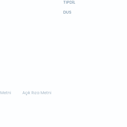
TIPDİL
DUS
 Metni
Açık Rıza Metni