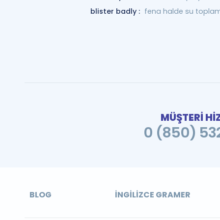
blister badly :
fena halde su topla
MÜŞTERİ Hİ
0 (850) 532
BLOG
İNGILIZCE GRAMER