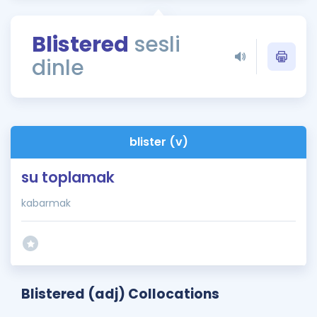
Puan Hesaplama
Blistered
sesli
Rehberlik Aracı
dinle
ÖSYM Sınav Takvimi
Kampanyalar
Blog
blister (v)
İngilizce Gramer
su toplamak
kabarmak
Blistered (adj) Collocations