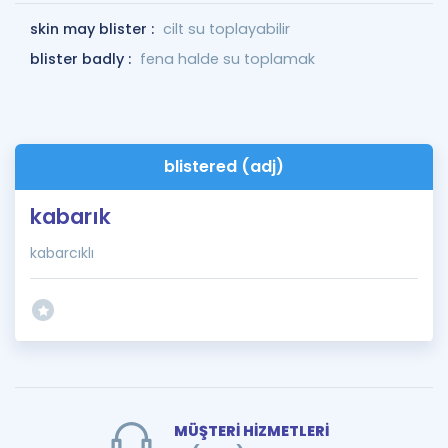
skin may blister :
cilt su toplayabilir
blister badly :
fena halde su toplamak
blistered (adj)
kabarık
kabarcıklı
MÜŞTERİ HİZMETLERİ