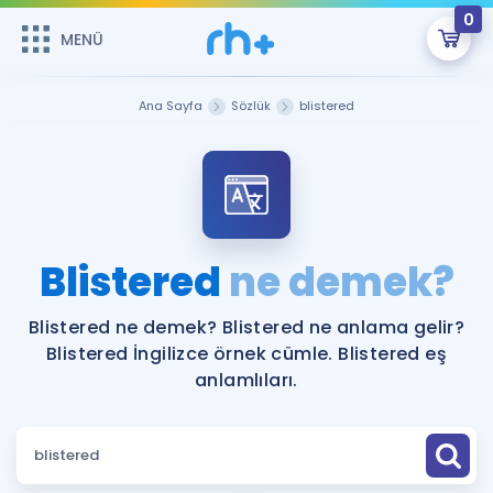
0
MENÜ
MENÜ
Üye Girişi
Ana Sayfa
Sözlük
blistered
Online Dersler
Sepetin Şu An Boş.
Çalışma Paketleri
Remzi Hoca ile seni sınava hazırlayacak onlarca eğitim seni
bekliyor!
Kitaplar ve Kaynaklar
GİRİŞ YAP
Blistered
ne demek?
Katılımcı Görüşleri
Şifremi Hatırlamıyorum
Blistered ne demek? Blistered ne anlama gelir?
Blistered İngilizce örnek cümle. Blistered eş
ÜYE DEĞİLİM
Faydalı Araçlar
anlamlıları.
Ücretsiz Kaynaklar
Blog
İngilizce Gramer
Hakkımızda
Kariyer
Sözlük
Soru & Cevap
İletişim