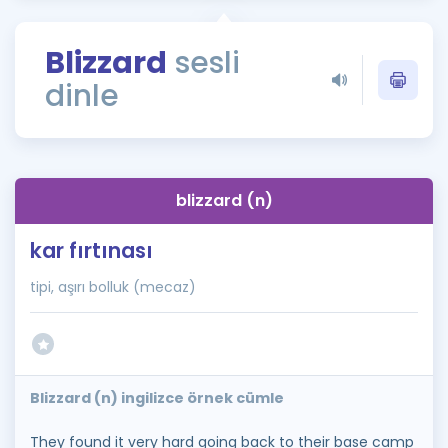
Puan Hesaplama
Blizzard
sesli
Rehberlik Aracı
dinle
ÖSYM Sınav Takvimi
Kampanyalar
Blog
blizzard (n)
İngilizce Gramer
kar fırtınası
tipi, aşırı bolluk (mecaz)
Blizzard (n) ingilizce örnek cümle
They found it very hard going back to their base camp