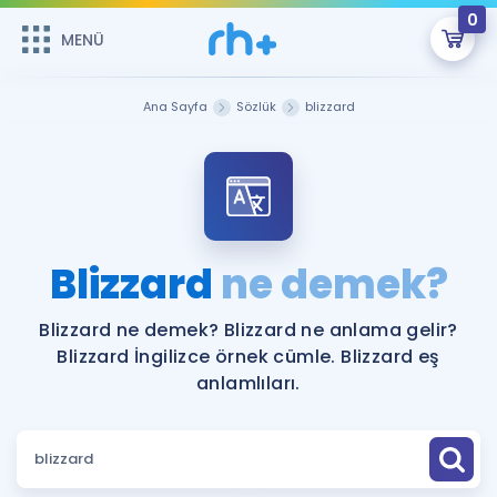
0
MENÜ
MENÜ
Üye Girişi
Ana Sayfa
Sözlük
blizzard
Online Dersler
Sepetin Şu An Boş.
Çalışma Paketleri
Remzi Hoca ile seni sınava hazırlayacak onlarca eğitim seni
bekliyor!
Kitaplar ve Kaynaklar
GİRİŞ YAP
Blizzard
ne demek?
Katılımcı Görüşleri
Şifremi Hatırlamıyorum
Blizzard ne demek? Blizzard ne anlama gelir?
Blizzard İngilizce örnek cümle. Blizzard eş
ÜYE DEĞİLİM
Faydalı Araçlar
anlamlıları.
Ücretsiz Kaynaklar
Blog
İngilizce Gramer
Hakkımızda
Kariyer
Sözlük
Soru & Cevap
İletişim