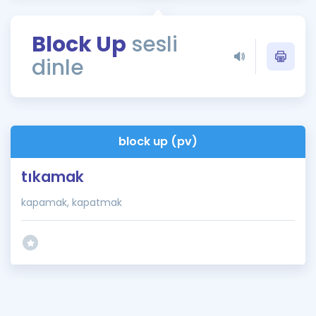
Puan Hesaplama
Block Up
sesli
Rehberlik Aracı
dinle
ÖSYM Sınav Takvimi
Kampanyalar
Blog
block up (pv)
İngilizce Gramer
tıkamak
kapamak, kapatmak