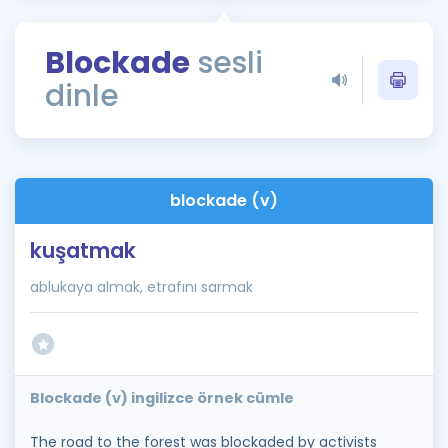
Puan Hesaplama
Blockade
sesli
Rehberlik Aracı
dinle
ÖSYM Sınav Takvimi
Kampanyalar
Blog
blockade (v)
İngilizce Gramer
kuşatmak
ablukaya almak, etrafını sarmak
Blockade (v) ingilizce örnek cümle
The road to the forest was blockaded by activists