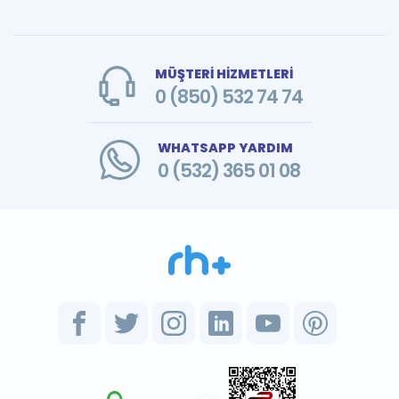
MÜŞTERİ HİZMETLERİ
0 (850) 532 74 74
WHATSAPP YARDIM
0 (532) 365 01 08