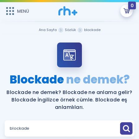
0
MENÜ
MENÜ
Üye Girişi
Ana Sayfa
Sözlük
blockade
Online Dersler
Sepetin Şu An Boş.
Çalışma Paketleri
Remzi Hoca ile seni sınava hazırlayacak onlarca eğitim seni
bekliyor!
Kitaplar ve Kaynaklar
GİRİŞ YAP
Blockade
ne demek?
Katılımcı Görüşleri
Şifremi Hatırlamıyorum
Blockade ne demek? Blockade ne anlama gelir?
Blockade İngilizce örnek cümle. Blockade eş
ÜYE DEĞİLİM
Faydalı Araçlar
anlamlıları.
Ücretsiz Kaynaklar
Blog
İngilizce Gramer
Hakkımızda
Kariyer
Sözlük
Soru & Cevap
İletişim