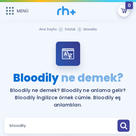
0
MENÜ
MENÜ
Üye Girişi
Ana Sayfa
Sözlük
bloodily
Online Dersler
Sepetin Şu An Boş.
Çalışma Paketleri
Remzi Hoca ile seni sınava hazırlayacak onlarca eğitim seni
bekliyor!
Kitaplar ve Kaynaklar
GİRİŞ YAP
Bloodily
ne demek?
Katılımcı Görüşleri
Şifremi Hatırlamıyorum
Bloodily ne demek? Bloodily ne anlama gelir?
Bloodily İngilizce örnek cümle. Bloodily eş
ÜYE DEĞİLİM
Faydalı Araçlar
anlamlıları.
Ücretsiz Kaynaklar
Blog
İngilizce Gramer
Hakkımızda
Kariyer
Sözlük
Soru & Cevap
İletişim