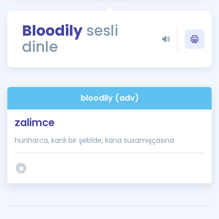
Puan Hesaplama
Bloodily
sesli
Rehberlik Aracı
dinle
ÖSYM Sınav Takvimi
Kampanyalar
Blog
bloodily (adv)
İngilizce Gramer
zalimce
hunharca, kanlı bir şekilde, kana susamışçasına