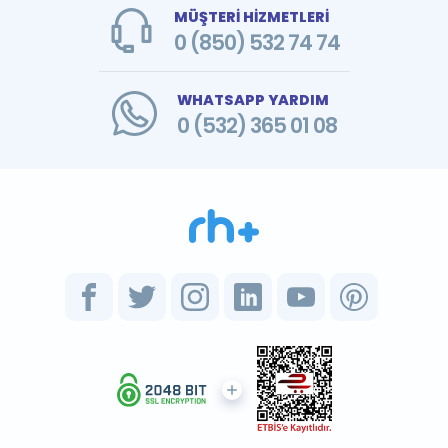
MÜŞTERİ HİZMETLERİ
0 (850) 532 74 74
WHATSAPP YARDIM
0 (532) 365 01 08