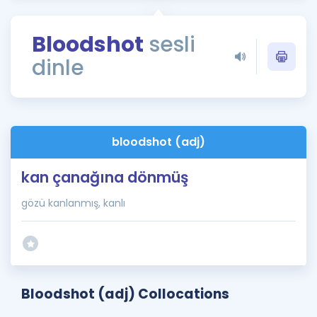
Puan Hesaplama
Bloodshot
sesli
Rehberlik Aracı
dinle
ÖSYM Sınav Takvimi
Kampanyalar
Blog
bloodshot (adj)
İngilizce Gramer
kan çanağına dönmüş
gözü kanlanmış, kanlı
Bloodshot (adj) Collocations