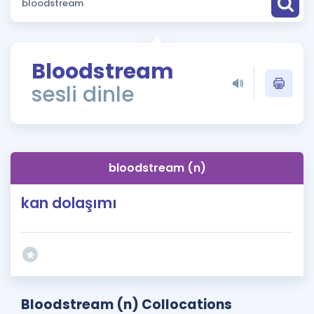
Puan Hesaplama
Rehberlik Aracı
Bloodstream
ÖSYM Sınav Takvimi
sesli dinle
Kampanyalar
Blog
bloodstream (n)
İngilizce Gramer
kan dolaşımı
Bloodstream (n) Collocations