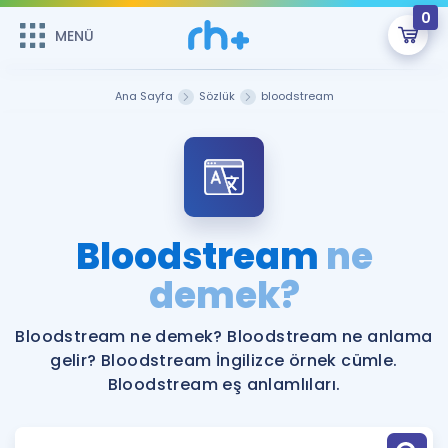
0
MENÜ
MENÜ
Üye Girişi
Ana Sayfa
Sözlük
bloodstream
Online Dersler
Sepetin Şu An Boş.
Çalışma Paketleri
Remzi Hoca ile seni sınava hazırlayacak onlarca eğitim seni
bekliyor!
Kitaplar ve Kaynaklar
GİRİŞ YAP
Bloodstream
ne
Katılımcı Görüşleri
demek?
Şifremi Hatırlamıyorum
ÜYE DEĞİLİM
Faydalı Araçlar
Bloodstream ne demek? Bloodstream ne anlama
gelir? Bloodstream İngilizce örnek cümle.
Ücretsiz Kaynaklar
Blog
İngilizce Gramer
Bloodstream eş anlamlıları.
Hakkımızda
Kariyer
Sözlük
Soru & Cevap
İletişim