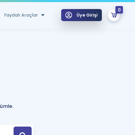
0
Faydalı Araçlar
Üye Girişi
klar
n Ücretsiz Kaynaklar
 için Özel Sözlük
Sepetin Şu An Boş.
ma
uan Hesaplama Aracı
i Hoca ile seni sınava hazırlayacak onlarca eğitim seni bekliyor!
Şifremi Hatırlamıyorum
GİRİŞ YAP
cümle.
azırlananlar için Öneriler
kvimi
ÜYE DEĞİLİM
arı Tek Takvimde