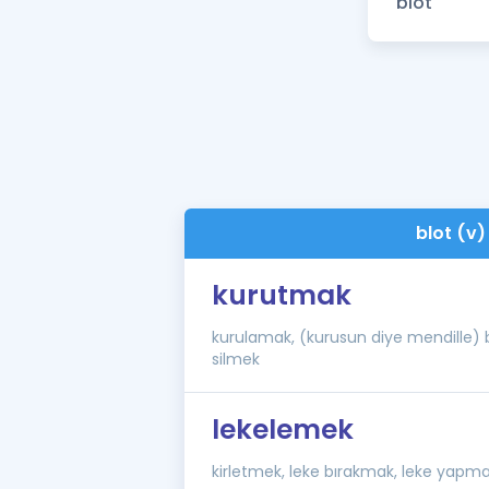
blot (v)
kurutmak
kurulamak, (kurusun diye mendille) b
silmek
lekelemek
kirletmek, leke bırakmak, leke yapm