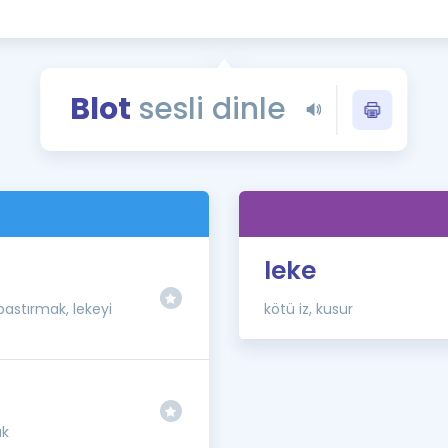
Kampanyalar
Eğitim ve Kitaplar
Blog
Blot
sesli dinle
YDS - YÖKDİL Tüm S
İngilizce Gram
İngilizce Gramer
leke
astırmak, lekeyi
kötü iz, kusur
ak