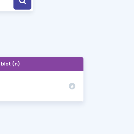
a Özel Fırsatlar
ınavlarla İlgili Haberler
er
 ve Konu Anlatımı
blot (n)