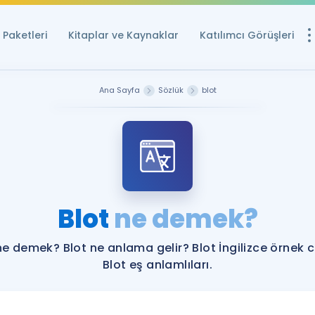
Paketleri
Kitaplar ve Kaynaklar
Katılımcı Görüşleri
Ücretsiz Kayna
Ana Sayfa
Sözlük
blot
YDS ve YÖKDİL içi
Sözlük
İngilizce Sınavları
Puan Hesapla
Blot
ne demek?
YDS ve YÖKDİL P
Remz
Rehberlik Aracı
ne demek? Blot ne anlama gelir? Blot İngilizce örnek 
YDS ve YÖKDİL'e H
Blot eş anlamlıları.
ÖSYM Sınav Ta
Tüm ÖSYM Sınavl