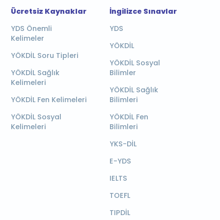
Ücretsiz Kaynaklar
İngilizce Sınavlar
YDS Önemli
YDS
Kelimeler
YÖKDİL
YÖKDİL Soru Tipleri
YÖKDİL Sosyal
YÖKDİL Sağlık
Bilimler
Kelimeleri
YÖKDİL Sağlık
YÖKDİL Fen Kelimeleri
Bilimleri
YÖKDİL Sosyal
YÖKDİL Fen
Kelimeleri
Bilimleri
YKS-DİL
E-YDS
IELTS
TOEFL
TIPDİL