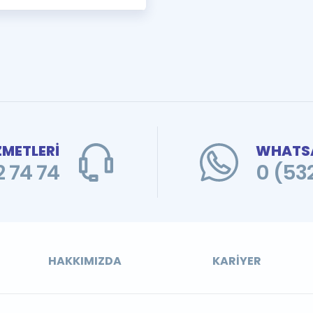
ZMETLERİ
WHATSA
 74 74
0 (53
HAKKIMIZDA
KARIYER