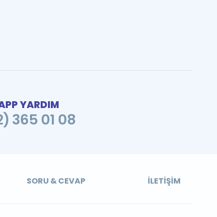
PP YARDIM
2) 365 01 08
SORU & CEVAP
İLETIŞIM