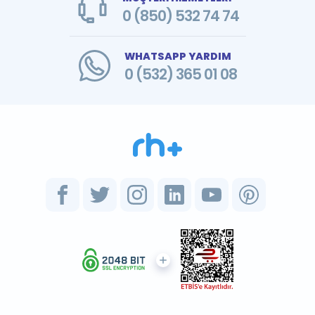
0 (850) 532 74 74
WHATSAPP YARDIM
0 (532) 365 01 08