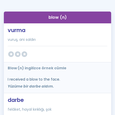
blow (n)
vurma
vuruş, ani saldırı
Blow (n) ingilizce örnek cümle
I received a blow to the face.
Yüzüme bir darbe aldım.
darbe
felâket, hayal kırıklığı, şok