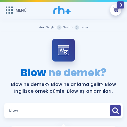
0
MENÜ
MENÜ
Üye Girişi
Ana Sayfa
Sözlük
blow
Online Dersler
Sepetin Şu An Boş.
Çalışma Paketleri
Remzi Hoca ile seni sınava hazırlayacak onlarca eğitim seni
bekliyor!
Kitaplar ve Kaynaklar
GİRİŞ YAP
Blow
ne demek?
Katılımcı Görüşleri
Şifremi Hatırlamıyorum
Blow ne demek? Blow ne anlama gelir? Blow
İngilizce örnek cümle. Blow eş anlamlıları.
ÜYE DEĞİLİM
Faydalı Araçlar
Ücretsiz Kaynaklar
Blog
İngilizce Gramer
Hakkımızda
Kariyer
Sözlük
Soru & Cevap
İletişim