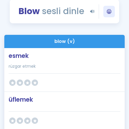
Puan Hesaplama
Blow
sesli dinle
Rehberlik Aracı
ÖSYM Sınav Takvimi
blow (v)
Kampanyalar
esmek
Blog
rüzgar etmek
İngilizce Gramer
üflemek