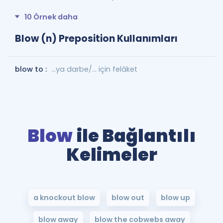
10 Örnek daha
Blow (n) Preposition Kullanımları
blow to :
...ya darbe/... için felâket
Blow
ile Bağlantılı
Kelimeler
a knockout blow
blow out
blow up
blow away
blow the cobwebs away