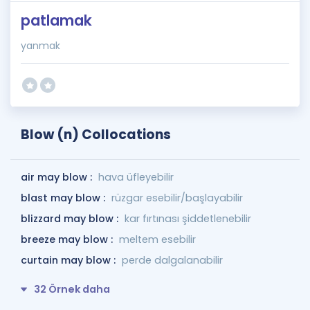
patlamak
yanmak
Blow (n) Collocations
air may blow :
hava üfleyebilir
blast may blow :
rüzgar esebilir/başlayabilir
blizzard may blow :
kar fırtınası şiddetlenebilir
breeze may blow :
meltem esebilir
curtain may blow :
perde dalgalanabilir
32 Örnek daha