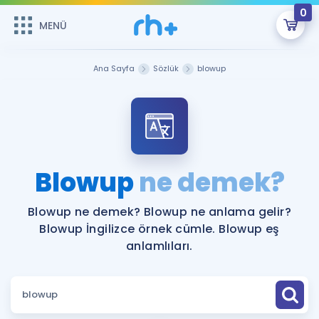
0
MENÜ
MENÜ
Üye Girişi
Ana Sayfa
Sözlük
blowup
Online Dersler
Sepetin Şu An Boş.
Çalışma Paketleri
Remzi Hoca ile seni sınava hazırlayacak onlarca eğitim seni
bekliyor!
Kitaplar ve Kaynaklar
GİRİŞ YAP
Blowup
ne demek?
Katılımcı Görüşleri
Şifremi Hatırlamıyorum
Blowup ne demek? Blowup ne anlama gelir?
Blowup İngilizce örnek cümle. Blowup eş
ÜYE DEĞİLİM
Faydalı Araçlar
anlamlıları.
Ücretsiz Kaynaklar
Blog
İngilizce Gramer
Hakkımızda
Kariyer
Sözlük
Soru & Cevap
İletişim