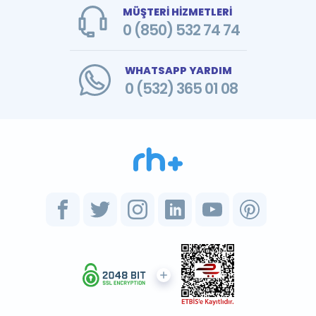
MÜŞTERİ HİZMETLERİ
0 (850) 532 74 74
WHATSAPP YARDIM
0 (532) 365 01 08