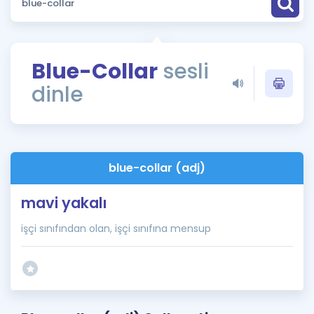
Puan Hesaplama
Rehberlik Aracı
Blue-Collar
sesli
ÖSYM Sınav Takvimi
dinle
Kampanyalar
Blog
blue-collar (adj)
İngilizce Gramer
mavi yakalı
işçi sınıfından olan, işçi sınıfına mensup