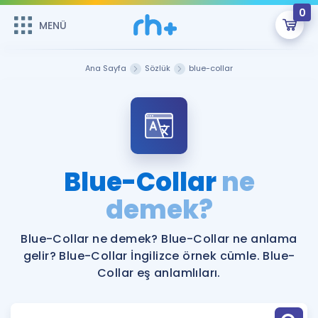
0
MENÜ
MENÜ
Üye Girişi
Ana Sayfa
Sözlük
blue-collar
Online Dersler
Sepetin Şu An Boş.
Çalışma Paketleri
Remzi Hoca ile seni sınava hazırlayacak onlarca eğitim seni
bekliyor!
Kitaplar ve Kaynaklar
GİRİŞ YAP
Blue-Collar
ne
Katılımcı Görüşleri
demek?
Şifremi Hatırlamıyorum
ÜYE DEĞİLİM
Faydalı Araçlar
Blue-Collar ne demek? Blue-Collar ne anlama
gelir? Blue-Collar İngilizce örnek cümle. Blue-
Ücretsiz Kaynaklar
Blog
İngilizce Gramer
Collar eş anlamlıları.
Hakkımızda
Kariyer
Sözlük
Soru & Cevap
İletişim