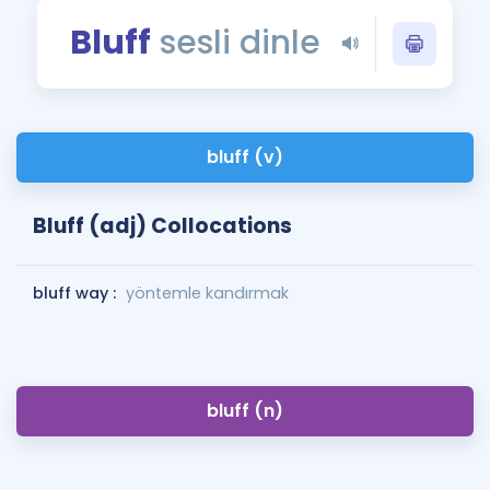
Puan Hesaplama
Bluff
sesli dinle
Rehberlik Aracı
ÖSYM Sınav Takvimi
bluff (v)
Kampanyalar
Blog
Bluff (adj) Collocations
İngilizce Gramer
bluff way :
yöntemle kandırmak
bluff (n)