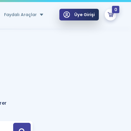
0
Faydalı Araçlar
Üye Girişi
klar
n Ücretsiz Kaynaklar
 için Özel Sözlük
Sepetin Şu An Boş.
ma
uan Hesaplama Aracı
i Hoca ile seni sınava hazırlayacak onlarca eğitim seni bekliyor!
Şifremi Hatırlamıyorum
GİRİŞ YAP
rer
azırlananlar için Öneriler
kvimi
ÜYE DEĞİLİM
arı Tek Takvimde