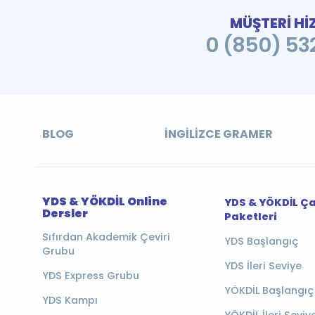
MÜŞTERİ Hİ
0 (850) 532
BLOG
İNGILIZCE GRAMER
YDS & YÖKDİL Online
YDS & YÖKDİL Ç
Dersler
Paketleri
Sıfırdan Akademik Çeviri
YDS Başlangıç
Grubu
YDS İleri Seviye
YDS Express Grubu
YÖKDİL Başlangıç
YDS Kampı