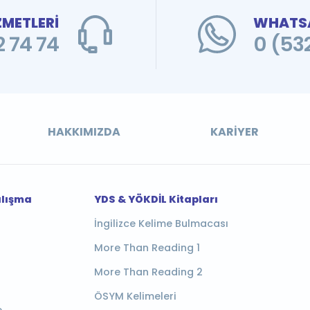
ZMETLERİ
WHATSA
 74 74
0 (53
HAKKIMIZDA
KARIYER
alışma
YDS & YÖKDİL Kitapları
İngilizce Kelime Bulmacası
More Than Reading 1
More Than Reading 2
ÖSYM Kelimeleri