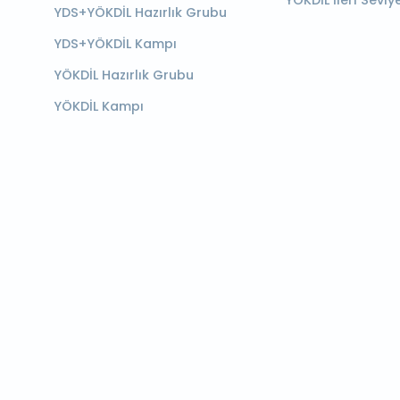
YÖKDİL İleri Seviy
YDS+YÖKDİL Hazırlık Grubu
YDS+YÖKDİL Kampı
YÖKDİL Hazırlık Grubu
YÖKDİL Kampı