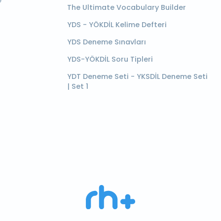
e
The Ultimate Vocabulary Builder
YDS - YÖKDİL Kelime Defteri
YDS Deneme Sınavları
YDS-YÖKDİL Soru Tipleri
YDT Deneme Seti - YKSDİL Deneme Seti
| Set 1