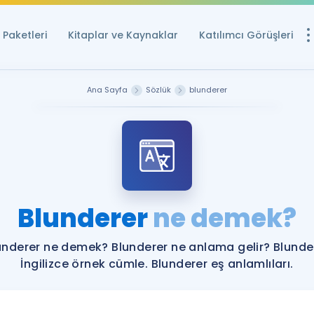
Paketleri
Kitaplar ve Kaynaklar
Katılımcı Görüşleri
Ücretsiz Kayna
Ana Sayfa
Sözlük
blunderer
YDS ve YÖKDİL içi
Sözlük
İngilizce Sınavları
Puan Hesapla
Blunderer
ne demek?
YDS ve YÖKDİL P
Remz
Rehberlik Aracı
underer ne demek? Blunderer ne anlama gelir? Blunde
YDS ve YÖKDİL'e H
İngilizce örnek cümle. Blunderer eş anlamlıları.
ÖSYM Sınav Ta
Tüm ÖSYM Sınavl