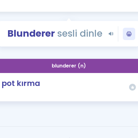
Kampanyalar
Eğitim ve Kitaplar
Blog
Blunderer
sesli dinle
YDS - YÖKDİL Tüm S
İngilizce Gram
İngilizce Gramer
blunderer (n)
pot kırma