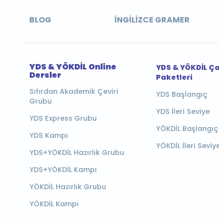
BLOG
İNGILIZCE GRAMER
YDS & YÖKDİL Online
YDS & YÖKDİL Ç
Dersler
Paketleri
Sıfırdan Akademik Çeviri
YDS Başlangıç
Grubu
YDS İleri Seviye
YDS Express Grubu
YÖKDİL Başlangıç
YDS Kampı
YÖKDİL İleri Seviy
YDS+YÖKDİL Hazırlık Grubu
YDS+YÖKDİL Kampı
YÖKDİL Hazırlık Grubu
YÖKDİL Kampı