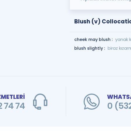
Blush (v) Collocati
cheek may blush :
yanak kı
blush slightly :
biraz kıza
ZMETLERİ
WHATSA
 74 74
0 (53