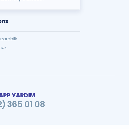
ons
zarabilir
rmak
PP YARDIM
2) 365 01 08