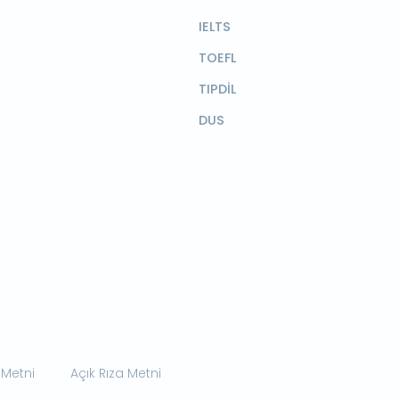
IELTS
TOEFL
TIPDİL
DUS
 Metni
Açık Rıza Metni