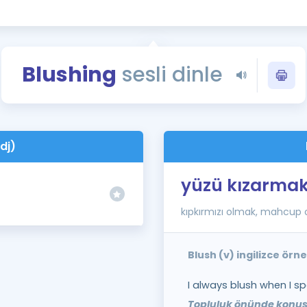
Kampanyalar
Eğitim ve Kitaplar
Blog
Blushing
sesli dinle
YDS - YÖKDİL Tüm S
İngilizce Gram
İngilizce Gramer
dj)
yüzü kızarma
kıpkırmızı olmak, mahcup
Blush (v) ingilizce örn
I always blush when I sp
Topluluk önünde konuş