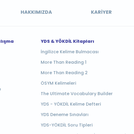
HAKKIMIZDA
KARIYER
alışma
YDS & YÖKDİL Kitapları
İngilizce Kelime Bulmacası
More Than Reading 1
More Than Reading 2
ÖSYM Kelimeleri
e
The Ultimate Vocabulary Builder
YDS - YÖKDİL Kelime Defteri
YDS Deneme Sınavları
YDS-YÖKDİL Soru Tipleri