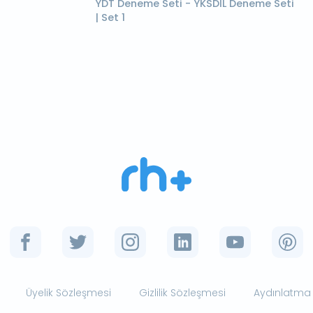
YDT Deneme Seti - YKSDİL Deneme Seti
| Set 1
Üyelik Sözleşmesi
Gizlilik Sözleşmesi
Aydınlatma