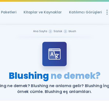
Paketleri
Kitaplar ve Kaynaklar
Katılımcı Görüşleri
Ücretsiz Kayna
Ana Sayfa
Sözlük
blush
YDS ve YÖKDİL içi
Sözlük
İngilizce Sınavları
Puan Hesapla
Blushing
ne demek?
YDS ve YÖKDİL P
Remz
Rehberlik Aracı
ing ne demek? Blushing ne anlama gelir? Blushing İng
YDS ve YÖKDİL'e H
örnek cümle. Blushing eş anlamlıları.
ÖSYM Sınav Ta
Tüm ÖSYM Sınavl