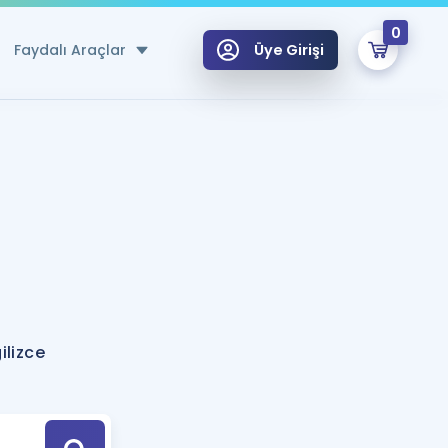
0
Faydalı Araçlar
Üye Girişi
klar
n Ücretsiz Kaynaklar
 için Özel Sözlük
Sepetin Şu An Boş.
ma
uan Hesaplama Aracı
i Hoca ile seni sınava hazırlayacak onlarca eğitim seni bekliyor!
Şifremi Hatırlamıyorum
GİRİŞ YAP
ilizce
azırlananlar için Öneriler
kvimi
ÜYE DEĞİLİM
arı Tek Takvimde