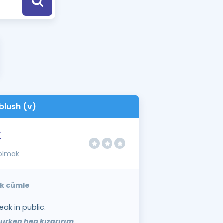
a Özel Fırsatlar
ınavlarla İlgili Haberler
er
 ve Konu Anlatımı
blush (v)
k
 olmak
ek cümle
eak in public.
urken hep kızarırım.