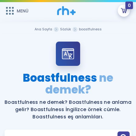
0
MENÜ
MENÜ
Üye Girişi
Ana Sayfa
Sözlük
boastfulness
Online Dersler
Sepetin Şu An Boş.
Çalışma Paketleri
Remzi Hoca ile seni sınava hazırlayacak onlarca eğitim seni
bekliyor!
Kitaplar ve Kaynaklar
GİRİŞ YAP
Boastfulness
ne
Katılımcı Görüşleri
demek?
Şifremi Hatırlamıyorum
ÜYE DEĞİLİM
Faydalı Araçlar
Boastfulness ne demek? Boastfulness ne anlama
gelir? Boastfulness İngilizce örnek cümle.
Ücretsiz Kaynaklar
Blog
İngilizce Gramer
Boastfulness eş anlamlıları.
Hakkımızda
Kariyer
Sözlük
Soru & Cevap
İletişim