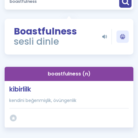
Puan Hesaplama
Rehberlik Aracı
Boastfulness
ÖSYM Sınav Takvimi
sesli dinle
Kampanyalar
Blog
boastfulness (n)
İngilizce Gramer
kibirlilk
kendini beğenmişlik, övüngenlik