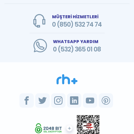
MÜŞTERİ HİZMETLERİ
0 (850) 532 74 74
WHATSAPP YARDIM
0 (532) 365 01 08