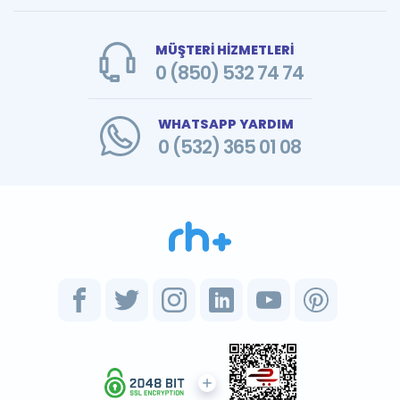
MÜŞTERİ HİZMETLERİ
0 (850) 532 74 74
WHATSAPP YARDIM
0 (532) 365 01 08