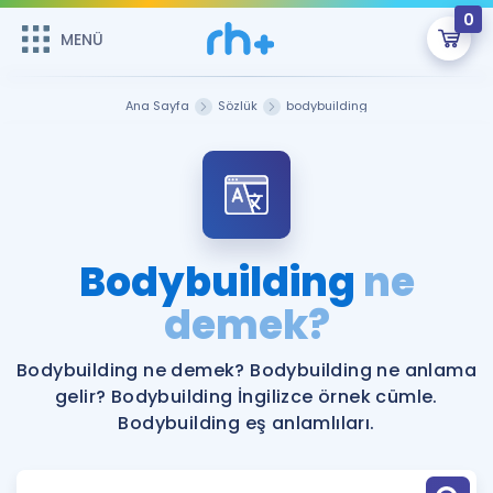
0
MENÜ
MENÜ
Üye Girişi
Ana Sayfa
Sözlük
bodybuilding
Online Dersler
Sepetin Şu An Boş.
Çalışma Paketleri
Remzi Hoca ile seni sınava hazırlayacak onlarca eğitim seni
bekliyor!
Kitaplar ve Kaynaklar
GİRİŞ YAP
Bodybuilding
ne
Katılımcı Görüşleri
demek?
Şifremi Hatırlamıyorum
ÜYE DEĞİLİM
Faydalı Araçlar
Bodybuilding ne demek? Bodybuilding ne anlama
gelir? Bodybuilding İngilizce örnek cümle.
Ücretsiz Kaynaklar
Blog
İngilizce Gramer
Bodybuilding eş anlamlıları.
Hakkımızda
Kariyer
Sözlük
Soru & Cevap
İletişim