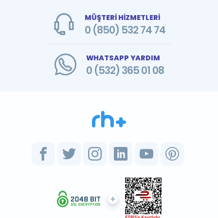
MÜŞTERİ HİZMETLERİ
0 (850) 532 74 74
WHATSAPP YARDIM
0 (532) 365 01 08