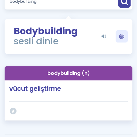
Puan Hesaplama
Rehberlik Aracı
Bodybuilding
ÖSYM Sınav Takvimi
sesli dinle
Kampanyalar
Blog
bodybuilding (n)
İngilizce Gramer
vücut geliştirme