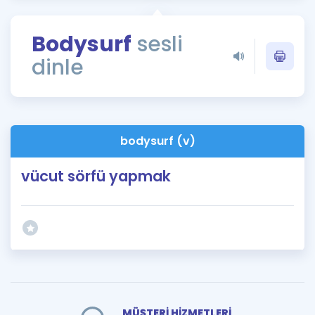
Puan Hesaplama
Bodysurf
sesli
Rehberlik Aracı
dinle
ÖSYM Sınav Takvimi
Kampanyalar
Blog
bodysurf (v)
İngilizce Gramer
vücut sörfü yapmak
MÜŞTERİ HİZMETLERİ