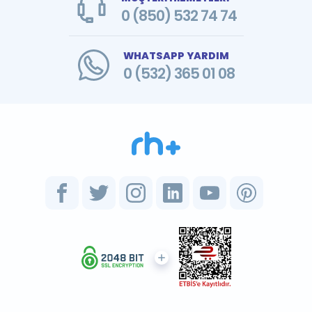
0 (850) 532 74 74
WHATSAPP YARDIM
0 (532) 365 01 08