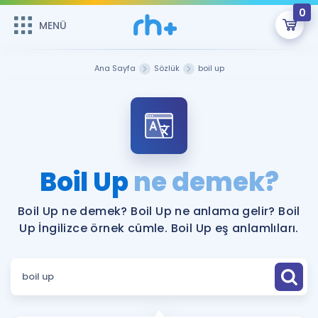
0
MENÜ
MENÜ
Üye Girişi
Ana Sayfa
Sözlük
boil up
Online Dersler
Sepetin Şu An Boş.
Çalışma Paketleri
Remzi Hoca ile seni sınava hazırlayacak onlarca eğitim seni
bekliyor!
Kitaplar ve Kaynaklar
GİRİŞ YAP
Boil Up
ne demek?
Katılımcı Görüşleri
Şifremi Hatırlamıyorum
Boil Up ne demek? Boil Up ne anlama gelir? Boil
Up İngilizce örnek cümle. Boil Up eş anlamlıları.
ÜYE DEĞİLİM
Faydalı Araçlar
Ücretsiz Kaynaklar
Blog
İngilizce Gramer
Hakkımızda
Kariyer
Sözlük
Soru & Cevap
İletişim