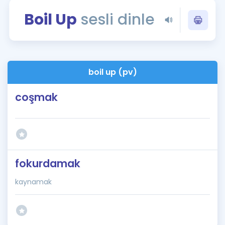
Puan Hesaplama
Boil Up
sesli dinle
Rehberlik Aracı
ÖSYM Sınav Takvimi
boil up (pv)
Kampanyalar
coşmak
Blog
İngilizce Gramer
fokurdamak
kaynamak