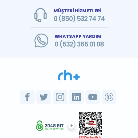
MÜŞTERİ HİZMETLERİ
0 (850) 532 74 74
WHATSAPP YARDIM
0 (532) 365 01 08