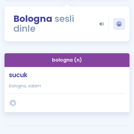
Puan Hesaplama
Bologna
sesli
Rehberlik Aracı
dinle
ÖSYM Sınav Takvimi
Kampanyalar
Blog
bologna (n)
İngilizce Gramer
sucuk
bologna, salam