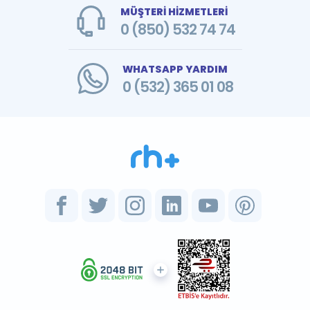
MÜŞTERİ HİZMETLERİ
0 (850) 532 74 74
WHATSAPP YARDIM
0 (532) 365 01 08