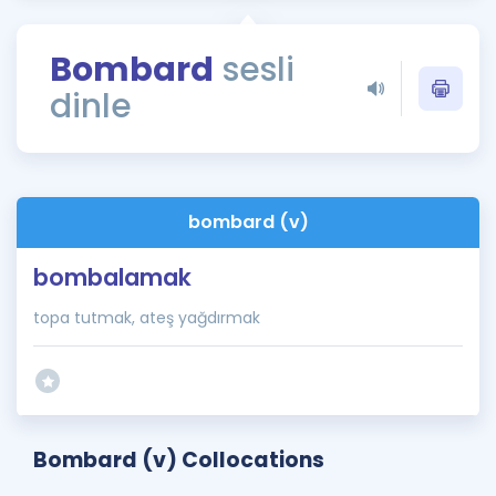
Puan Hesaplama
Bombard
sesli
Rehberlik Aracı
dinle
ÖSYM Sınav Takvimi
Kampanyalar
Blog
bombard (v)
İngilizce Gramer
bombalamak
topa tutmak, ateş yağdırmak
Bombard (v) Collocations