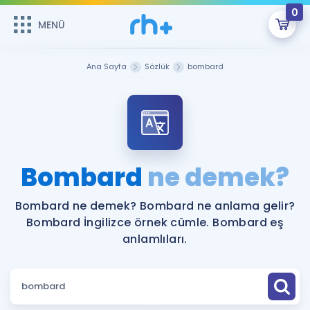
0
MENÜ
MENÜ
Üye Girişi
Ana Sayfa
Sözlük
bombard
Online Dersler
Sepetin Şu An Boş.
Çalışma Paketleri
Remzi Hoca ile seni sınava hazırlayacak onlarca eğitim seni
bekliyor!
Kitaplar ve Kaynaklar
GİRİŞ YAP
Bombard
ne demek?
Katılımcı Görüşleri
Şifremi Hatırlamıyorum
Bombard ne demek? Bombard ne anlama gelir?
Bombard İngilizce örnek cümle. Bombard eş
ÜYE DEĞİLİM
Faydalı Araçlar
anlamlıları.
Ücretsiz Kaynaklar
Blog
İngilizce Gramer
Hakkımızda
Kariyer
Sözlük
Soru & Cevap
İletişim