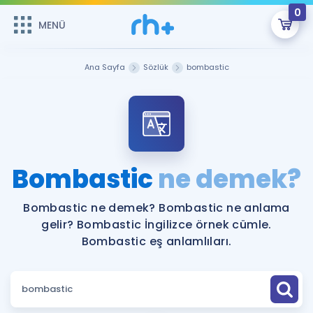
0
MENÜ
MENÜ
Üye Girişi
Ana Sayfa
Sözlük
bombastic
Online Dersler
Sepetin Şu An Boş.
Çalışma Paketleri
Remzi Hoca ile seni sınava hazırlayacak onlarca eğitim seni
bekliyor!
Kitaplar ve Kaynaklar
GİRİŞ YAP
Bombastic
ne demek?
Katılımcı Görüşleri
Şifremi Hatırlamıyorum
Bombastic ne demek? Bombastic ne anlama
gelir? Bombastic İngilizce örnek cümle.
ÜYE DEĞİLİM
Faydalı Araçlar
Bombastic eş anlamlıları.
Ücretsiz Kaynaklar
Blog
İngilizce Gramer
Hakkımızda
Kariyer
Sözlük
Soru & Cevap
İletişim