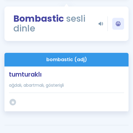
Puan Hesaplama
Bombastic
sesli
Rehberlik Aracı
dinle
ÖSYM Sınav Takvimi
Kampanyalar
Blog
bombastic (adj)
İngilizce Gramer
tumturaklı
ağdalı, abartmalı, gösterişli