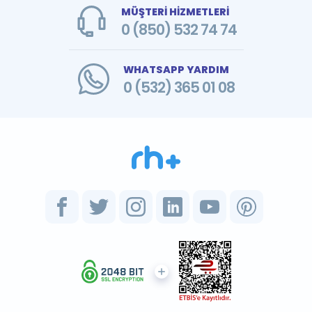
MÜŞTERİ HİZMETLERİ
0 (850) 532 74 74
WHATSAPP YARDIM
0 (532) 365 01 08