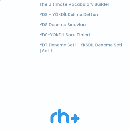
e
The Ultimate Vocabulary Builder
YDS - YÖKDİL Kelime Defteri
YDS Deneme Sınavları
YDS-YÖKDİL Soru Tipleri
YDT Deneme Seti - YKSDİL Deneme Seti
| Set 1