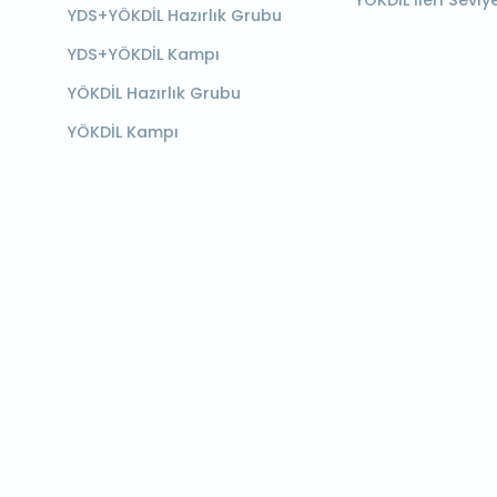
YÖKDİL İleri Seviy
YDS+YÖKDİL Hazırlık Grubu
YDS+YÖKDİL Kampı
YÖKDİL Hazırlık Grubu
YÖKDİL Kampı