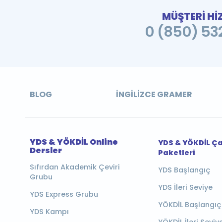
MÜŞTERİ Hİ
0 (850) 532
BLOG
İNGILIZCE GRAMER
YDS & YÖKDİL Online
YDS & YÖKDİL Ç
Dersler
Paketleri
Sıfırdan Akademik Çeviri
YDS Başlangıç
Grubu
YDS İleri Seviye
YDS Express Grubu
YÖKDİL Başlangıç
YDS Kampı