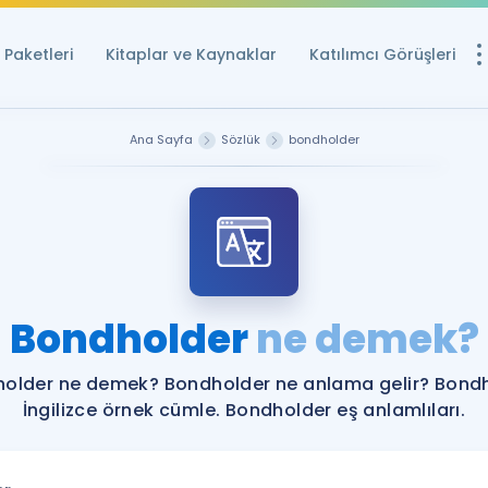
Paketleri
Kitaplar ve Kaynaklar
Katılımcı Görüşleri
Ücretsiz Kayna
Ana Sayfa
Sözlük
bondholder
YDS ve YÖKDİL içi
Sözlük
İngilizce Sınavları
Puan Hesapla
Bondholder
ne demek?
YDS ve YÖKDİL P
Remz
Rehberlik Aracı
older ne demek? Bondholder ne anlama gelir? Bond
YDS ve YÖKDİL'e H
İngilizce örnek cümle. Bondholder eş anlamlıları.
ÖSYM Sınav Ta
Tüm ÖSYM Sınavl