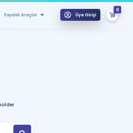
0
Faydalı Araçlar
Üye Girişi
klar
n Ücretsiz Kaynaklar
 için Özel Sözlük
Sepetin Şu An Boş.
ma
uan Hesaplama Aracı
i Hoca ile seni sınava hazırlayacak onlarca eğitim seni bekliyor!
Şifremi Hatırlamıyorum
GİRİŞ YAP
holder
azırlananlar için Öneriler
kvimi
ÜYE DEĞİLİM
arı Tek Takvimde