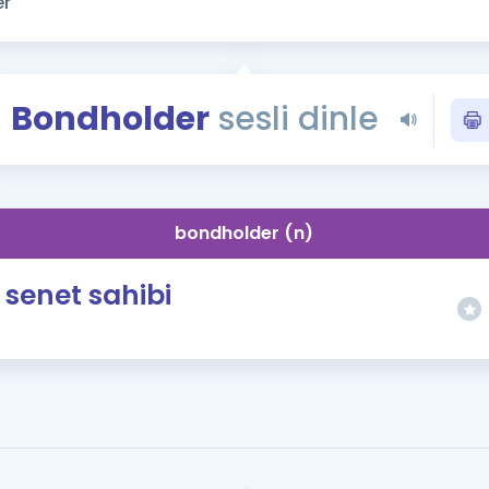
Kampanyalar
Eğitim ve Kitaplar
Blog
Bondholder
sesli dinle
YDS - YÖKDİL Tüm S
İngilizce Gram
İngilizce Gramer
bondholder (n)
senet sahibi