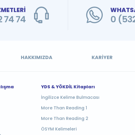
ZMETLERİ
WHATSA
 74 74
0 (53
HAKKIMIZDA
KARIYER
alışma
YDS & YÖKDİL Kitapları
İngilizce Kelime Bulmacası
More Than Reading 1
More Than Reading 2
ÖSYM Kelimeleri