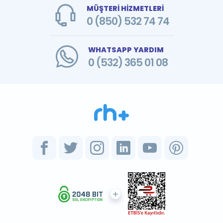
MÜŞTERİ HİZMETLERİ
0 (850) 532 74 74
WHATSAPP YARDIM
0 (532) 365 01 08