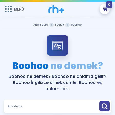
0
MENÜ
MENÜ
Üye Girişi
Ana Sayfa
Sözlük
boohoo
Online Dersler
Sepetin Şu An Boş.
Çalışma Paketleri
Remzi Hoca ile seni sınava hazırlayacak onlarca eğitim seni
bekliyor!
Kitaplar ve Kaynaklar
GİRİŞ YAP
Boohoo
ne demek?
Katılımcı Görüşleri
Şifremi Hatırlamıyorum
Boohoo ne demek? Boohoo ne anlama gelir?
Boohoo İngilizce örnek cümle. Boohoo eş
ÜYE DEĞİLİM
Faydalı Araçlar
anlamlıları.
Ücretsiz Kaynaklar
Blog
İngilizce Gramer
Hakkımızda
Kariyer
Sözlük
Soru & Cevap
İletişim