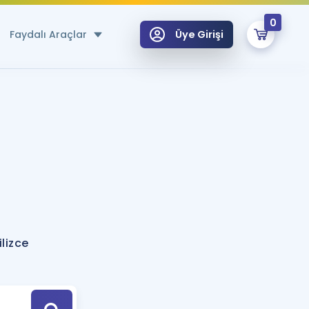
0
Faydalı Araçlar
Üye Girişi
klar
n Ücretsiz Kaynaklar
 için Özel Sözlük
Sepetin Şu An Boş.
ma
uan Hesaplama Aracı
i Hoca ile seni sınava hazırlayacak onlarca eğitim seni bekliyor!
Şifremi Hatırlamıyorum
GİRİŞ YAP
lizce
azırlananlar için Öneriler
kvimi
ÜYE DEĞİLİM
arı Tek Takvimde