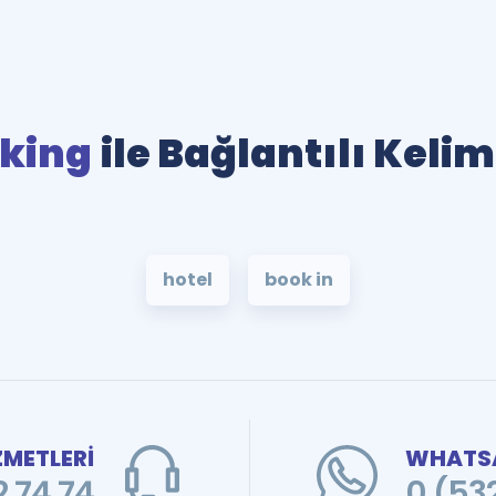
king
ile Bağlantılı Kelim
hotel
book in
ZMETLERİ
WHATSA
 74 74
0 (53