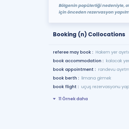
Bölgenin popülerliği nedeniyle, 
için önceden rezervasyon yapılma
Booking (n) Collocations
referee may book :
Hakem yer ayırta
book accommodation :
kalacak ye
book appointment :
randevu ayırt
book berth :
limana girmek
book flight :
uçuş rezervasyonu y
11 Örnek daha