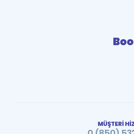
Boo
MÜŞTERİ Hİ
0 (850) 532