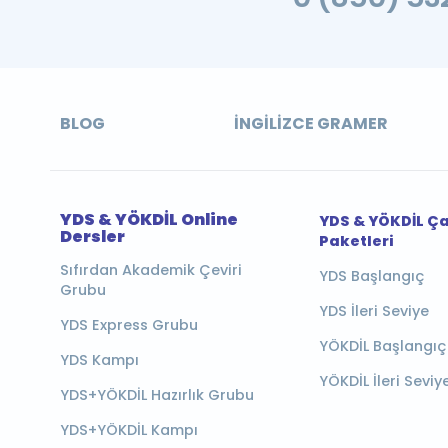
BLOG
İNGILIZCE GRAMER
YDS & YÖKDİL Online
YDS & YÖKDİL Ç
Dersler
Paketleri
Sıfırdan Akademik Çeviri
YDS Başlangıç
Grubu
YDS İleri Seviye
YDS Express Grubu
YÖKDİL Başlangıç
YDS Kampı
YÖKDİL İleri Seviy
YDS+YÖKDİL Hazırlık Grubu
YDS+YÖKDİL Kampı