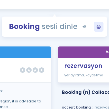
Kampanyalar
Eğitim ve Kitaplar
Blog
Booking
sesli dinle
YDS - YÖKDİL Tüm S
İngilizce Gram
İngilizce Gramer
)
b
rezervasyon
yer ayırtma, kaydetme
le
Booking (n) Colloc
egion, it is advisable to
ance.
accept booking :
rezerva