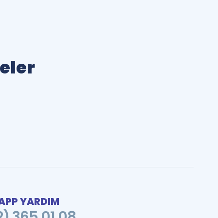
eler
PP YARDIM
2) 365 01 08