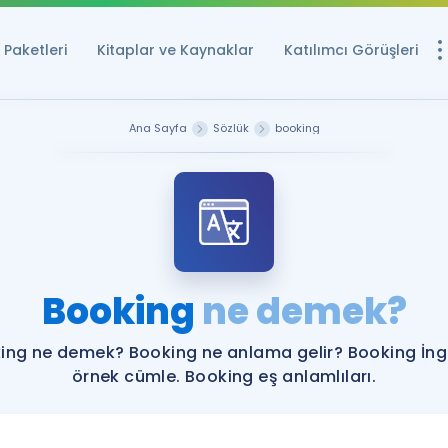
Paketleri
Kitaplar ve Kaynaklar
Katılımcı Görüşleri
Ücretsiz Kayna
Ana Sayfa
Sözlük
booking
YDS ve YÖKDİL içi
Sözlük
İngilizce Sınavları
Puan Hesapla
Booking
ne demek?
YDS ve YÖKDİL P
Remz
Rehberlik Aracı
ing ne demek? Booking ne anlama gelir? Booking İngi
YDS ve YÖKDİL'e H
örnek cümle. Booking eş anlamlıları.
ÖSYM Sınav Ta
Tüm ÖSYM Sınavl