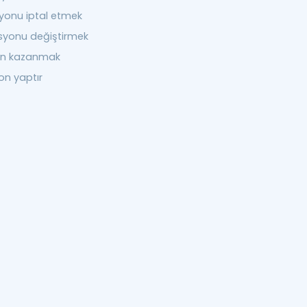
yonu iptal etmek
syonu değiştirmek
on kazanmak
on yaptır