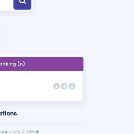
a Özel Fırsatlar
ınavlarla İlgili Haberler
er
 ve Konu Anlatımı
ooking (n)
ations
syonu kabul etmek