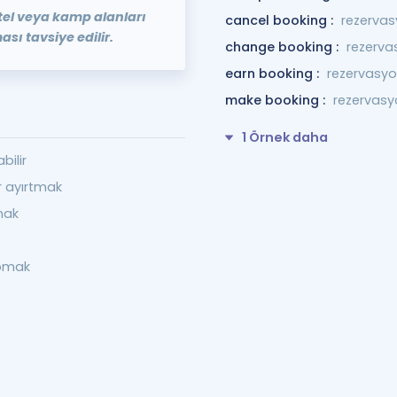
otel veya kamp alanları
cancel booking :
rezervas
sı tavsiye edilir.
change booking :
rezerva
earn booking :
rezervasy
make booking :
rezervasy
1 Örnek daha
bilir
r ayırtmak
mak
apmak