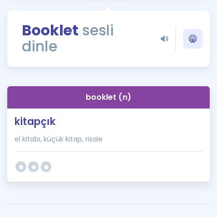
Puan Hesaplama
Booklet
sesli
Rehberlik Aracı
dinle
ÖSYM Sınav Takvimi
Kampanyalar
Blog
booklet (n)
İngilizce Gramer
kitapçık
el kitabı, küçük kitap, risale