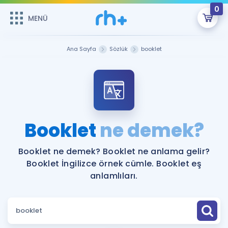
0
MENÜ
MENÜ
Üye Girişi
Ana Sayfa
Sözlük
booklet
Online Dersler
Sepetin Şu An Boş.
Çalışma Paketleri
Remzi Hoca ile seni sınava hazırlayacak onlarca eğitim seni
bekliyor!
Kitaplar ve Kaynaklar
GİRİŞ YAP
Booklet
ne demek?
Katılımcı Görüşleri
Şifremi Hatırlamıyorum
Booklet ne demek? Booklet ne anlama gelir?
Booklet İngilizce örnek cümle. Booklet eş
ÜYE DEĞİLİM
Faydalı Araçlar
anlamlıları.
Ücretsiz Kaynaklar
Blog
İngilizce Gramer
Hakkımızda
Kariyer
Sözlük
Soru & Cevap
İletişim