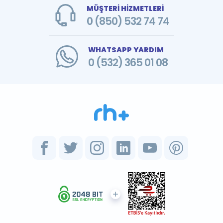
MÜŞTERİ HİZMETLERİ
0 (850) 532 74 74
WHATSAPP YARDIM
0 (532) 365 01 08