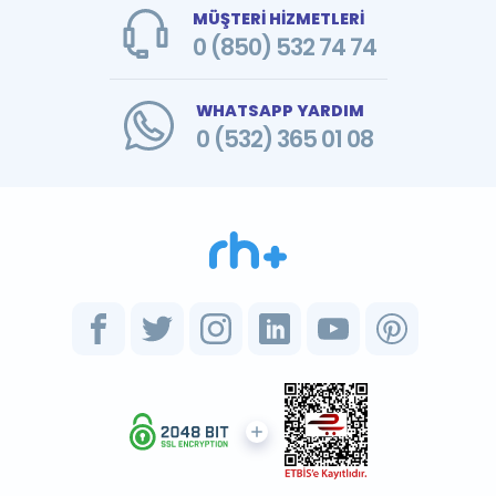
MÜŞTERİ HİZMETLERİ
0 (850) 532 74 74
WHATSAPP YARDIM
0 (532) 365 01 08