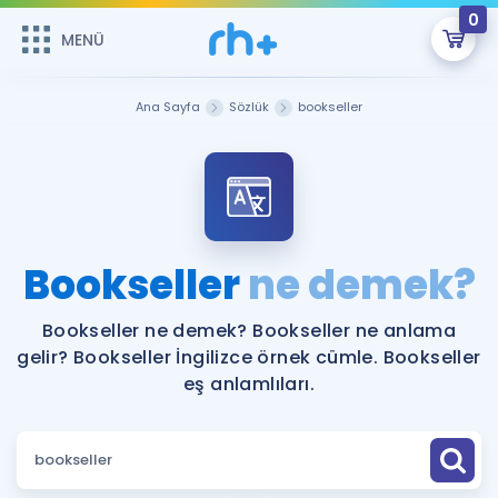
0
MENÜ
MENÜ
Üye Girişi
Ana Sayfa
Sözlük
bookseller
Online Dersler
Sepetin Şu An Boş.
Çalışma Paketleri
Remzi Hoca ile seni sınava hazırlayacak onlarca eğitim seni
bekliyor!
Kitaplar ve Kaynaklar
GİRİŞ YAP
Bookseller
ne demek?
Katılımcı Görüşleri
Şifremi Hatırlamıyorum
Bookseller ne demek? Bookseller ne anlama
gelir? Bookseller İngilizce örnek cümle. Bookseller
ÜYE DEĞİLİM
Faydalı Araçlar
eş anlamlıları.
Ücretsiz Kaynaklar
Blog
İngilizce Gramer
Hakkımızda
Kariyer
Sözlük
Soru & Cevap
İletişim