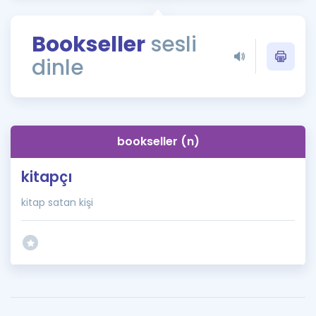
Puan Hesaplama
Bookseller
sesli
Rehberlik Aracı
dinle
ÖSYM Sınav Takvimi
Kampanyalar
Blog
bookseller (n)
İngilizce Gramer
kitapçı
kitap satan kişi