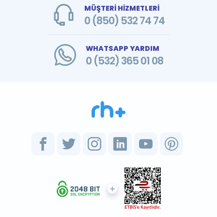
MÜŞTERİ HİZMETLERİ
0 (850) 532 74 74
WHATSAPP YARDIM
0 (532) 365 01 08