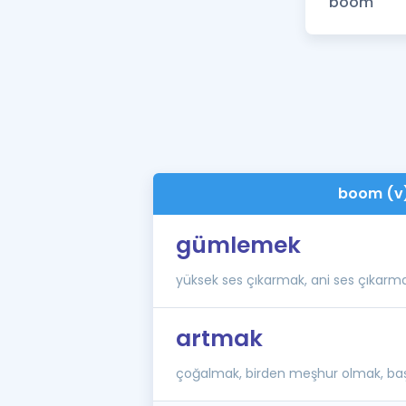
boom (v
gümlemek
yüksek ses çıkarmak, ani ses çıkarm
artmak
çoğalmak, birden meşhur olmak, baş