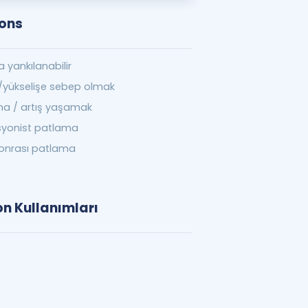
ions
 yankılanabilir
yükselişe sebep olmak
a / artış yaşamak
syonist patlama
onrası patlama
on Kullanımları