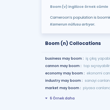
Boom (v) ingilizce örnek cümle
Cameroon’s population is boomi
Kamerun nüfusu artıyor.
Boom (n) Collocations
business may boom :
iş çıkış yapabil
cannon may boom :
top sıçrayabilir
economy may boom :
ekonomi canl
industry may boom :
sanayi canlana
market may boom :
piyasa canlanab
6 Örnek daha