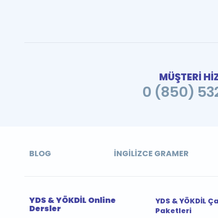
MÜŞTERİ Hİ
0 (850) 532
BLOG
İNGILIZCE GRAMER
YDS & YÖKDİL Online
YDS & YÖKDİL Ç
Dersler
Paketleri