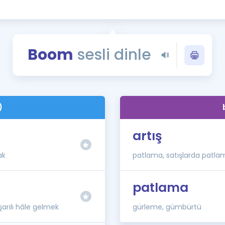
Kampanyalar
Eğitim ve Kitaplar
Blog
Boom
sesli dinle
YDS - YÖKDİL Tüm S
İngilizce Gram
İngilizce Gramer
)
artış
ak
patlama, satışlarda patla
patlama
arılı hâle gelmek
gürleme, gümbürtü