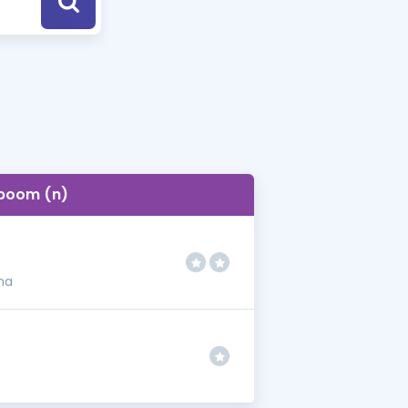
a Özel Fırsatlar
ınavlarla İlgili Haberler
er
 ve Konu Anlatımı
boom (n)
ma