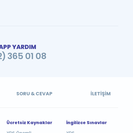
PP YARDIM
2) 365 01 08
SORU & CEVAP
İLETIŞIM
Ücretsiz Kaynaklar
İngilizce Sınavlar
YDS Önemli
YDS