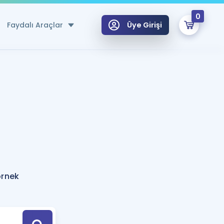
0
Faydalı Araçlar
Üye Girişi
klar
n Ücretsiz Kaynaklar
 için Özel Sözlük
Sepetin Şu An Boş.
ma
uan Hesaplama Aracı
i Hoca ile seni sınava hazırlayacak onlarca eğitim seni bekliyor!
Şifremi Hatırlamıyorum
GİRİŞ YAP
örnek
azırlananlar için Öneriler
kvimi
ÜYE DEĞİLİM
arı Tek Takvimde