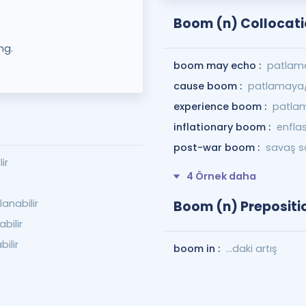
Boom (n) Collocat
ng.
boom may echo :
patlama
cause boom :
patlamaya/
experience boom :
patlam
inflationary boom :
enfla
post-war boom :
savaş s
ir
4 Örnek daha
anabilir
Boom (n) Prepositi
bilir
ilir
boom in :
...daki artış