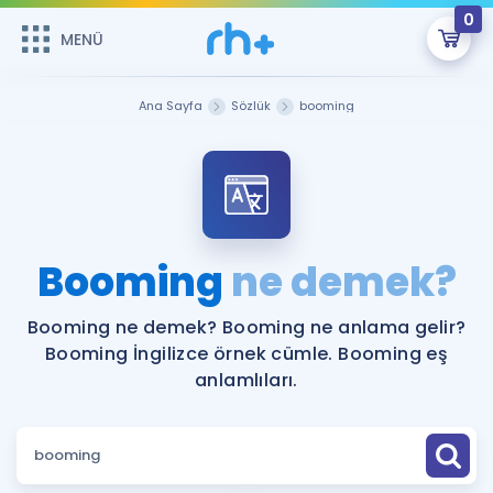
0
MENÜ
MENÜ
Üye Girişi
Ana Sayfa
Sözlük
booming
Online Dersler
Sepetin Şu An Boş.
Çalışma Paketleri
Remzi Hoca ile seni sınava hazırlayacak onlarca eğitim seni
bekliyor!
Kitaplar ve Kaynaklar
GİRİŞ YAP
Booming
ne demek?
Katılımcı Görüşleri
Şifremi Hatırlamıyorum
Booming ne demek? Booming ne anlama gelir?
Booming İngilizce örnek cümle. Booming eş
ÜYE DEĞİLİM
Faydalı Araçlar
anlamlıları.
Ücretsiz Kaynaklar
Blog
İngilizce Gramer
Hakkımızda
Kariyer
Sözlük
Soru & Cevap
İletişim