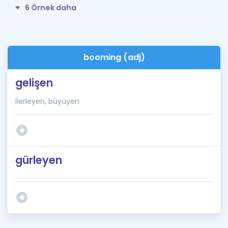
6 Örnek daha
booming (adj)
gelişen
ilerleyen, büyüyen
gürleyen