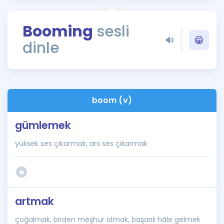
Puan Hesaplama
Booming
sesli
Rehberlik Aracı
dinle
ÖSYM Sınav Takvimi
Kampanyalar
Blog
boom (v)
İngilizce Gramer
gümlemek
yüksek ses çıkarmak, ani ses çıkarmak
artmak
çoğalmak, birden meşhur olmak, başarılı hâle gelmek