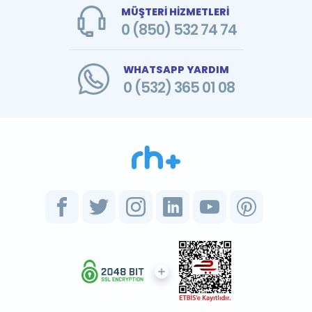
MÜŞTERİ HİZMETLERİ
0 (850) 532 74 74
WHATSAPP YARDIM
0 (532) 365 01 08