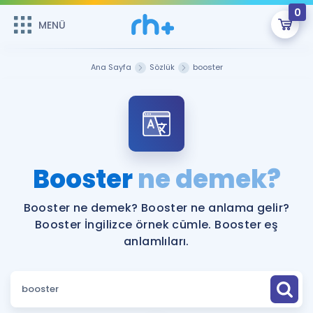
0
MENÜ
MENÜ
Üye Girişi
Ana Sayfa
Sözlük
booster
Online Dersler
Sepetin Şu An Boş.
Çalışma Paketleri
Remzi Hoca ile seni sınava hazırlayacak onlarca eğitim seni
bekliyor!
Kitaplar ve Kaynaklar
GİRİŞ YAP
Booster
ne demek?
Katılımcı Görüşleri
Şifremi Hatırlamıyorum
Booster ne demek? Booster ne anlama gelir?
Booster İngilizce örnek cümle. Booster eş
ÜYE DEĞİLİM
Faydalı Araçlar
anlamlıları.
Ücretsiz Kaynaklar
Blog
İngilizce Gramer
Hakkımızda
Kariyer
Sözlük
Soru & Cevap
İletişim