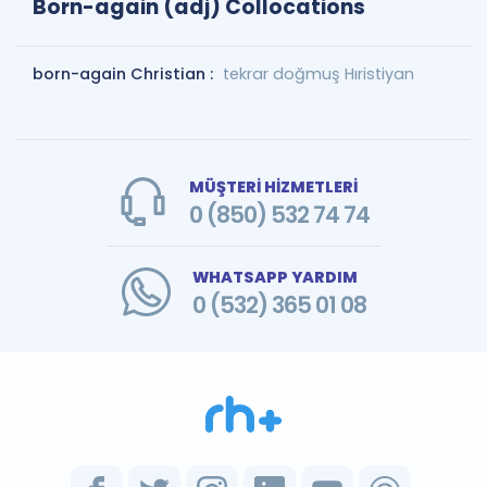
Born-again (adj) Collocations
born-again Christian :
tekrar doğmuş Hıristiyan
MÜŞTERİ HİZMETLERİ
0 (850) 532 74 74
WHATSAPP YARDIM
0 (532) 365 01 08