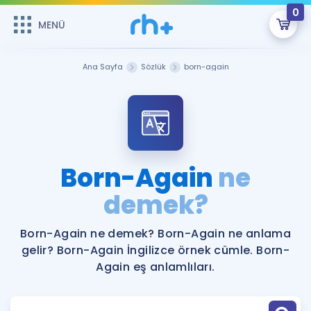
0
MENÜ
MENÜ
Üye Girişi
Ana Sayfa
Sözlük
born-again
Online Dersler
Sepetin Şu An Boş.
Çalışma Paketleri
Remzi Hoca ile seni sınava hazırlayacak onlarca eğitim seni
bekliyor!
Kitaplar ve Kaynaklar
GİRİŞ YAP
Born-Again
ne
Katılımcı Görüşleri
demek?
Şifremi Hatırlamıyorum
ÜYE DEĞİLİM
Faydalı Araçlar
Born-Again ne demek? Born-Again ne anlama
gelir? Born-Again İngilizce örnek cümle. Born-
Ücretsiz Kaynaklar
Blog
İngilizce Gramer
Again eş anlamlıları.
Hakkımızda
Kariyer
Sözlük
Soru & Cevap
İletişim