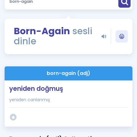
Puan Hesaplama
Rehberlik Aracı
Born-Again
sesli
ÖSYM Sınav Takvimi
dinle
Kampanyalar
Blog
born-again (adj)
İngilizce Gramer
yeniden doğmuş
yeniden canlanmış