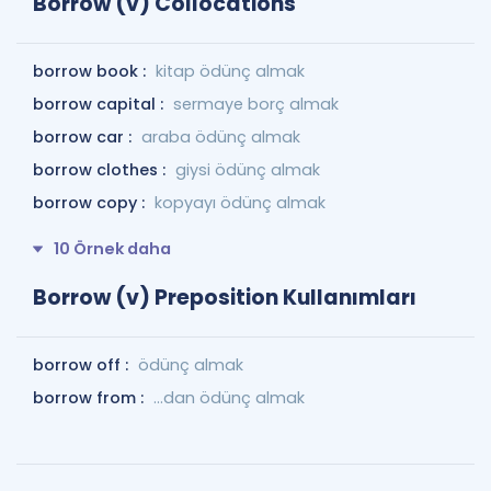
Borrow (v) Collocations
borrow book :
kitap ödünç almak
borrow capital :
sermaye borç almak
borrow car :
araba ödünç almak
borrow clothes :
giysi ödünç almak
borrow copy :
kopyayı ödünç almak
10 Örnek daha
Borrow (v) Preposition Kullanımları
borrow off :
ödünç almak
borrow from :
...dan ödünç almak