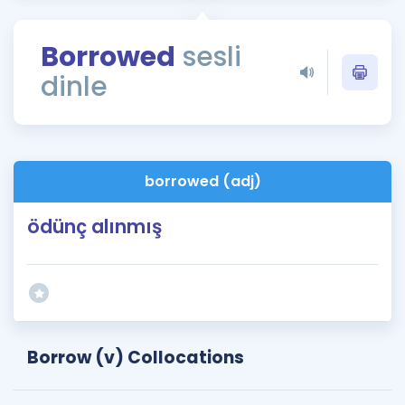
Puan Hesaplama
Borrowed
sesli
Rehberlik Aracı
dinle
ÖSYM Sınav Takvimi
Kampanyalar
Blog
borrowed (adj)
İngilizce Gramer
ödünç alınmış
Borrow (v) Collocations