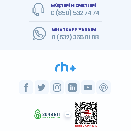
MÜŞTERİ HİZMETLERİ
0 (850) 532 74 74
WHATSAPP YARDIM
0 (532) 365 01 08