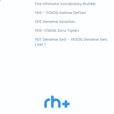
e
The Ultimate Vocabulary Builder
YDS - YÖKDİL Kelime Defteri
YDS Deneme Sınavları
YDS-YÖKDİL Soru Tipleri
YDT Deneme Seti - YKSDİL Deneme Seti
| Set 1