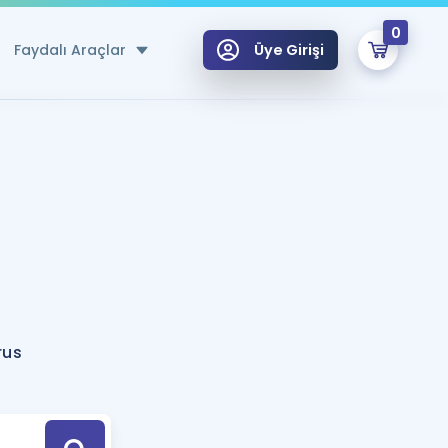
0
Faydalı Araçlar
Üye Girişi
klar
n Ücretsiz Kaynaklar
 için Özel Sözlük
Sepetin Şu An Boş.
ma
uan Hesaplama Aracı
i Hoca ile seni sınava hazırlayacak onlarca eğitim seni bekliyor!
Şifremi Hatırlamıyorum
GİRİŞ YAP
rus
azırlananlar için Öneriler
kvimi
ÜYE DEĞİLİM
arı Tek Takvimde