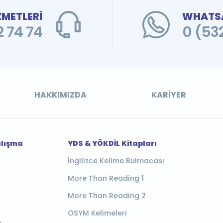
ZMETLERİ
WHATSA
 74 74
0 (53
HAKKIMIZDA
KARIYER
alışma
YDS & YÖKDİL Kitapları
İngilizce Kelime Bulmacası
More Than Reading 1
More Than Reading 2
ÖSYM Kelimeleri