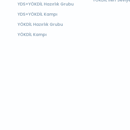
YÖKDİL İleri Seviy
YDS+YÖKDİL Hazırlık Grubu
YDS+YÖKDİL Kampı
YÖKDİL Hazırlık Grubu
YÖKDİL Kampı