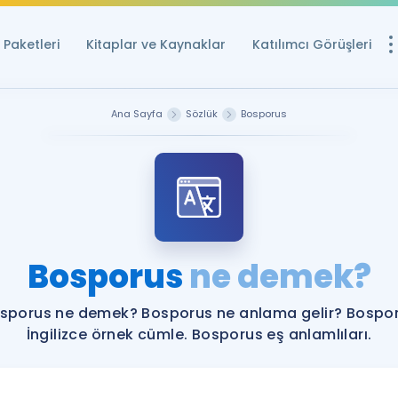
Paketleri
Kitaplar ve Kaynaklar
Katılımcı Görüşleri
Ücretsiz Kayna
Ana Sayfa
Sözlük
Bosporus
YDS ve YÖKDİL içi
Sözlük
İngilizce Sınavları
Puan Hesapla
Bosporus
ne demek?
YDS ve YÖKDİL P
Remz
Rehberlik Aracı
sporus ne demek? Bosporus ne anlama gelir? Bospo
YDS ve YÖKDİL'e H
İngilizce örnek cümle. Bosporus eş anlamlıları.
ÖSYM Sınav Ta
Tüm ÖSYM Sınavl