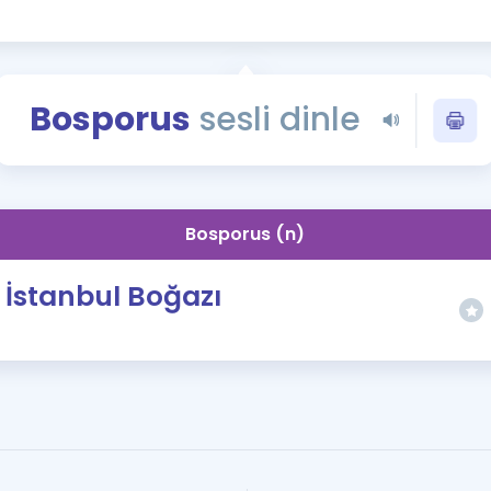
Kampanyalar
Eğitim ve Kitaplar
Blog
Bosporus
sesli dinle
YDS - YÖKDİL Tüm S
İngilizce Gram
İngilizce Gramer
Bosporus (n)
İstanbul Boğazı