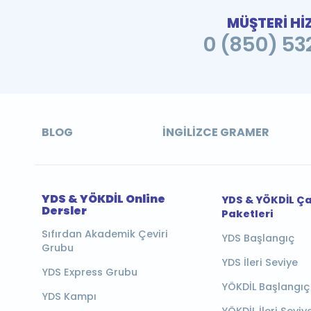
MÜŞTERİ Hİ
0 (850) 532
BLOG
İNGILIZCE GRAMER
YDS & YÖKDİL Online
YDS & YÖKDİL Ç
Dersler
Paketleri
Sıfırdan Akademik Çeviri
YDS Başlangıç
Grubu
YDS İleri Seviye
YDS Express Grubu
YÖKDİL Başlangıç
YDS Kampı