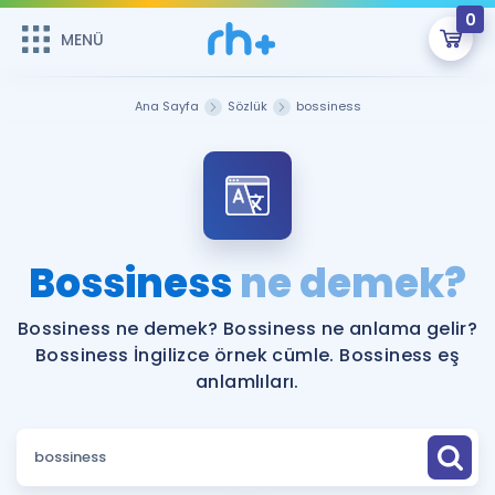
0
MENÜ
MENÜ
Üye Girişi
Ana Sayfa
Sözlük
bossiness
Online Dersler
Sepetin Şu An Boş.
Çalışma Paketleri
Remzi Hoca ile seni sınava hazırlayacak onlarca eğitim seni
bekliyor!
Kitaplar ve Kaynaklar
GİRİŞ YAP
Bossiness
ne demek?
Katılımcı Görüşleri
Şifremi Hatırlamıyorum
Bossiness ne demek? Bossiness ne anlama gelir?
Bossiness İngilizce örnek cümle. Bossiness eş
ÜYE DEĞİLİM
Faydalı Araçlar
anlamlıları.
Ücretsiz Kaynaklar
Blog
İngilizce Gramer
Hakkımızda
Kariyer
Sözlük
Soru & Cevap
İletişim