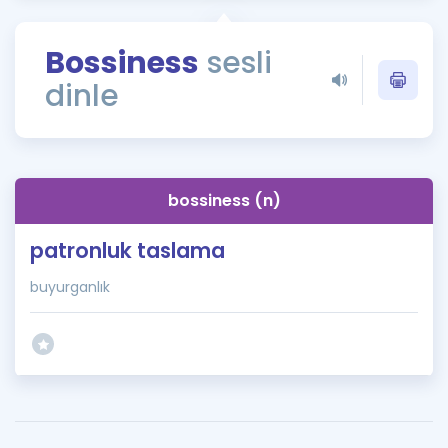
Puan Hesaplama
Bossiness
sesli
Rehberlik Aracı
dinle
ÖSYM Sınav Takvimi
Kampanyalar
Blog
bossiness (n)
İngilizce Gramer
patronluk taslama
buyurganlık