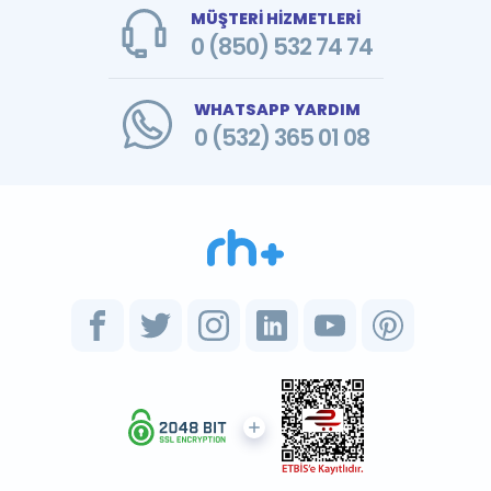
MÜŞTERİ HİZMETLERİ
0 (850) 532 74 74
WHATSAPP YARDIM
0 (532) 365 01 08