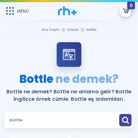
0
MENÜ
MENÜ
Üye Girişi
Ana Sayfa
Sözlük
bottle
Online Dersler
Sepetin Şu An Boş.
Çalışma Paketleri
Remzi Hoca ile seni sınava hazırlayacak onlarca eğitim seni
bekliyor!
Kitaplar ve Kaynaklar
GİRİŞ YAP
Bottle
ne demek?
Katılımcı Görüşleri
Şifremi Hatırlamıyorum
Bottle ne demek? Bottle ne anlama gelir? Bottle
İngilizce örnek cümle. Bottle eş anlamlıları.
ÜYE DEĞİLİM
Faydalı Araçlar
Ücretsiz Kaynaklar
Blog
İngilizce Gramer
Hakkımızda
Kariyer
Sözlük
Soru & Cevap
İletişim