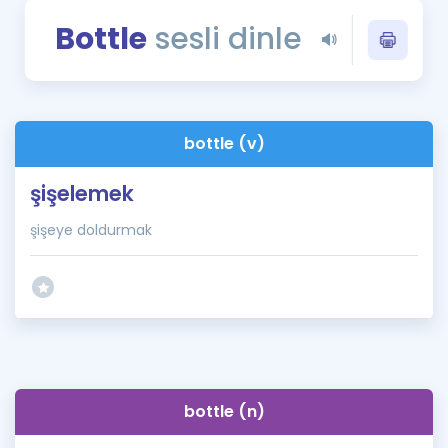
Puan Hesaplama
Bottle
sesli dinle
Rehberlik Aracı
ÖSYM Sınav Takvimi
bottle (v)
Kampanyalar
şişelemek
Blog
şişeye doldurmak
İngilizce Gramer
bottle (n)