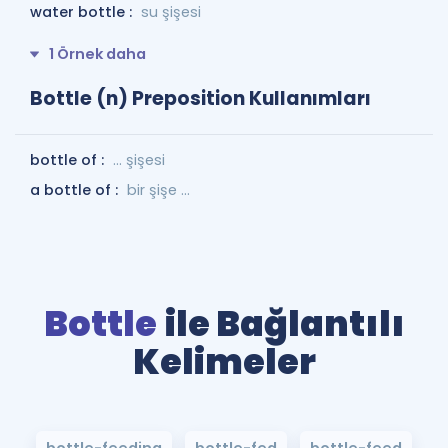
water bottle :
su şişesi
1 Örnek daha
Bottle (n) Preposition Kullanımları
bottle of :
... şişesi
a bottle of :
bir şişe ...
Bottle
ile Bağlantılı
Kelimeler
bottle-feeding
bottle-fed
bottle-feed