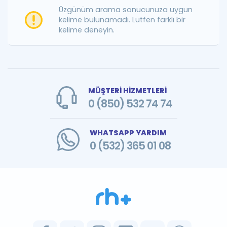
Puan Hesaplama
Üzgünüm arama sonucunuza uygun
kelime bulunamadı. Lütfen farklı bir
kelime deneyin.
Rehberlik Aracı
ÖSYM Sınav Takvimi
Kampanyalar
MÜŞTERİ HİZMETLERİ
Blog
0 (850) 532 74 74
İngilizce Gramer
WHATSAPP YARDIM
0 (532) 365 01 08