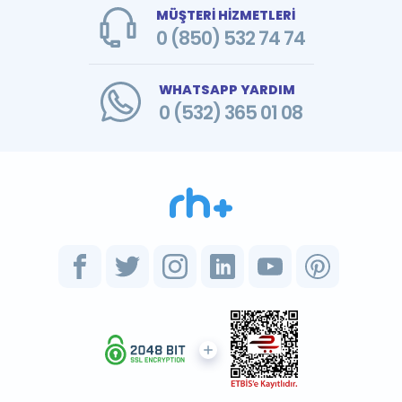
MÜŞTERİ HİZMETLERİ
0 (850) 532 74 74
WHATSAPP YARDIM
0 (532) 365 01 08