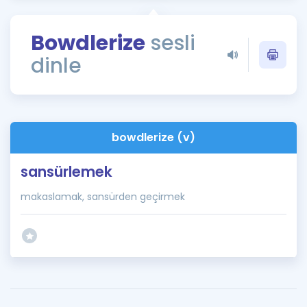
Puan Hesaplama
Bowdlerize
sesli
Rehberlik Aracı
dinle
ÖSYM Sınav Takvimi
Kampanyalar
Blog
bowdlerize (v)
İngilizce Gramer
sansürlemek
makaslamak, sansürden geçirmek