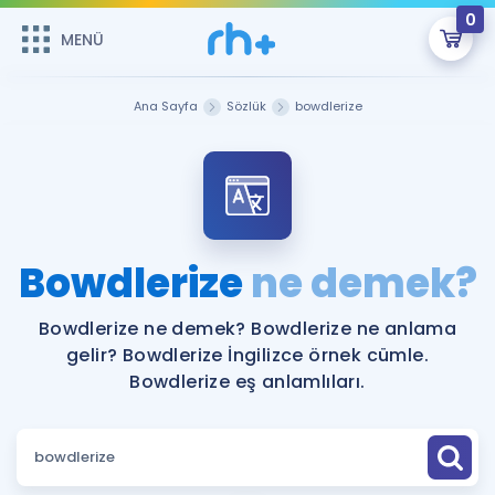
0
MENÜ
MENÜ
Üye Girişi
Ana Sayfa
Sözlük
bowdlerize
Online Dersler
Sepetin Şu An Boş.
Çalışma Paketleri
Remzi Hoca ile seni sınava hazırlayacak onlarca eğitim seni
bekliyor!
Kitaplar ve Kaynaklar
GİRİŞ YAP
Bowdlerize
ne demek?
Katılımcı Görüşleri
Şifremi Hatırlamıyorum
Bowdlerize ne demek? Bowdlerize ne anlama
gelir? Bowdlerize İngilizce örnek cümle.
ÜYE DEĞİLİM
Faydalı Araçlar
Bowdlerize eş anlamlıları.
Ücretsiz Kaynaklar
Blog
İngilizce Gramer
Hakkımızda
Kariyer
Sözlük
Soru & Cevap
İletişim