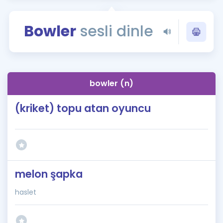
Puan Hesaplama
Bowler
sesli dinle
Rehberlik Aracı
ÖSYM Sınav Takvimi
Kampanyalar
bowler (n)
Blog
(kriket) topu atan oyuncu
İngilizce Gramer
melon şapka
haslet