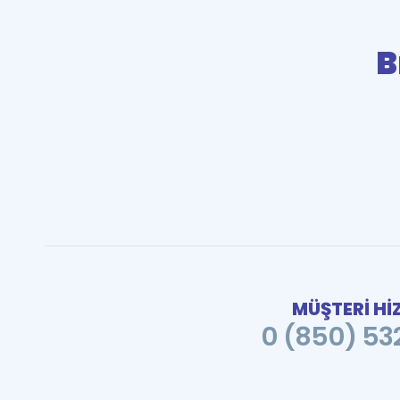
B
MÜŞTERİ Hİ
0 (850) 532