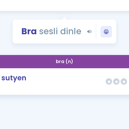
Kampanyalar
Eğitim ve Kitaplar
Blog
Bra
sesli dinle
YDS - YÖKDİL Tüm S
İngilizce Gram
İngilizce Gramer
bra (n)
sutyen