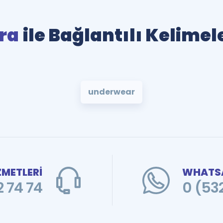
ra
ile Bağlantılı Kelimel
underwear
ZMETLERİ
WHATSA
 74 74
0 (53