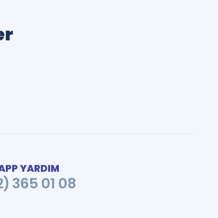
er
PP YARDIM
2) 365 01 08