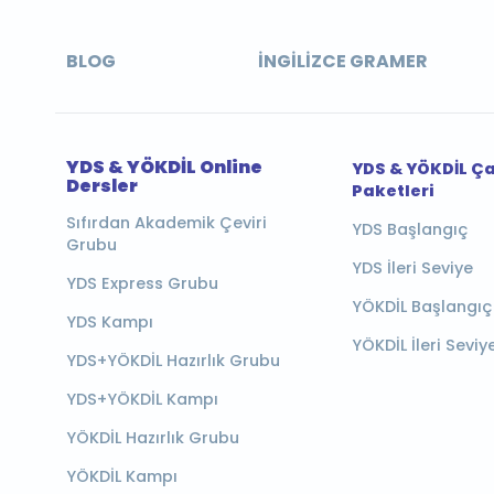
BLOG
İNGILIZCE GRAMER
YDS & YÖKDİL Online
YDS & YÖKDİL Ç
Dersler
Paketleri
Sıfırdan Akademik Çeviri
YDS Başlangıç
Grubu
YDS İleri Seviye
YDS Express Grubu
YÖKDİL Başlangıç
YDS Kampı
YÖKDİL İleri Seviy
YDS+YÖKDİL Hazırlık Grubu
YDS+YÖKDİL Kampı
YÖKDİL Hazırlık Grubu
YÖKDİL Kampı