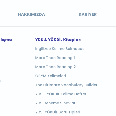
HAKKIMIZDA
KARIYER
alışma
YDS & YÖKDİL Kitapları
İngilizce Kelime Bulmacası
More Than Reading 1
More Than Reading 2
ÖSYM Kelimeleri
e
The Ultimate Vocabulary Builder
YDS - YÖKDİL Kelime Defteri
YDS Deneme Sınavları
YDS-YÖKDİL Soru Tipleri