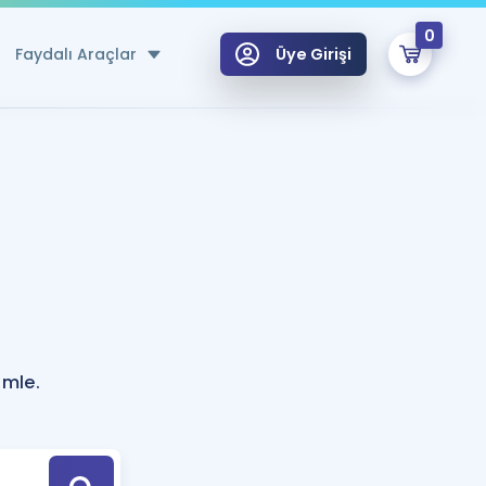
0
Faydalı Araçlar
Üye Girişi
klar
n Ücretsiz Kaynaklar
 için Özel Sözlük
Sepetin Şu An Boş.
ma
uan Hesaplama Aracı
i Hoca ile seni sınava hazırlayacak onlarca eğitim seni bekliyor!
Şifremi Hatırlamıyorum
GİRİŞ YAP
ümle.
azırlananlar için Öneriler
kvimi
ÜYE DEĞİLİM
arı Tek Takvimde