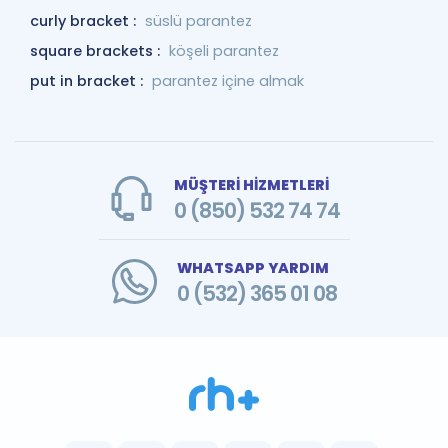
curly bracket :
süslü parantez
square brackets :
köşeli parantez
put in bracket :
parantez içine almak
MÜŞTERİ HİZMETLERİ
0 (850) 532 74 74
WHATSAPP YARDIM
0 (532) 365 01 08