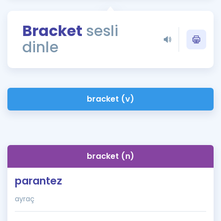
Puan Hesaplama
Bracket
sesli
Rehberlik Aracı
dinle
ÖSYM Sınav Takvimi
Kampanyalar
Blog
bracket (v)
İngilizce Gramer
bracket (n)
parantez
ayraç