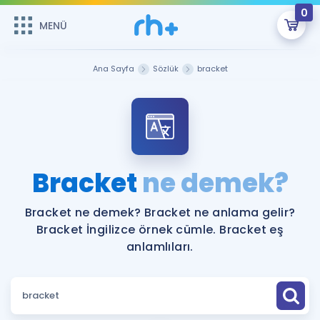
0
MENÜ
MENÜ
Üye Girişi
Ana Sayfa
Sözlük
bracket
Online Dersler
Sepetin Şu An Boş.
Çalışma Paketleri
Remzi Hoca ile seni sınava hazırlayacak onlarca eğitim seni
bekliyor!
Kitaplar ve Kaynaklar
GİRİŞ YAP
Bracket
ne demek?
Katılımcı Görüşleri
Şifremi Hatırlamıyorum
Bracket ne demek? Bracket ne anlama gelir?
Bracket İngilizce örnek cümle. Bracket eş
ÜYE DEĞİLİM
Faydalı Araçlar
anlamlıları.
Ücretsiz Kaynaklar
Blog
İngilizce Gramer
Hakkımızda
Kariyer
Sözlük
Soru & Cevap
İletişim