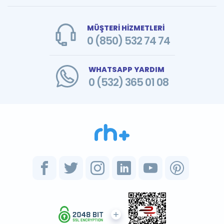
MÜŞTERİ HİZMETLERİ
0 (850) 532 74 74
WHATSAPP YARDIM
0 (532) 365 01 08