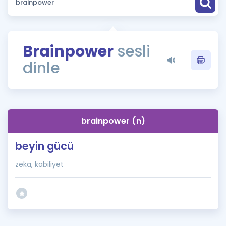
Puan Hesaplama
Rehberlik Aracı
Brainpower
sesli
ÖSYM Sınav Takvimi
dinle
Kampanyalar
Blog
brainpower (n)
İngilizce Gramer
beyin gücü
zeka, kabiliyet