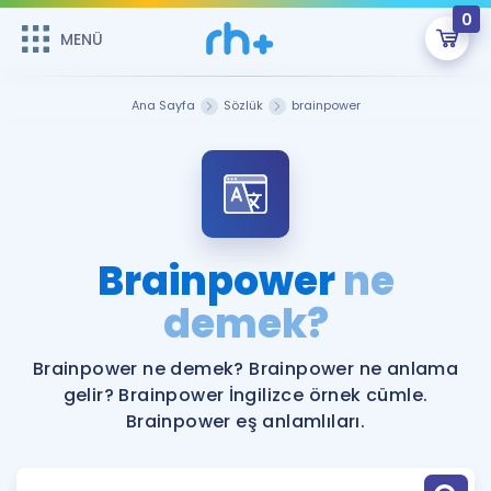
0
MENÜ
MENÜ
Üye Girişi
Ana Sayfa
Sözlük
brainpower
Online Dersler
Sepetin Şu An Boş.
Çalışma Paketleri
Remzi Hoca ile seni sınava hazırlayacak onlarca eğitim seni
bekliyor!
Kitaplar ve Kaynaklar
GİRİŞ YAP
Brainpower
ne
Katılımcı Görüşleri
demek?
Şifremi Hatırlamıyorum
ÜYE DEĞİLİM
Faydalı Araçlar
Brainpower ne demek? Brainpower ne anlama
gelir? Brainpower İngilizce örnek cümle.
Ücretsiz Kaynaklar
Blog
İngilizce Gramer
Brainpower eş anlamlıları.
Hakkımızda
Kariyer
Sözlük
Soru & Cevap
İletişim