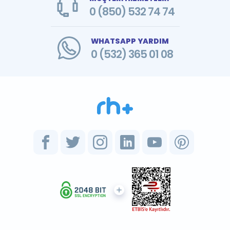
0 (850) 532 74 74
WHATSAPP YARDIM
0 (532) 365 01 08