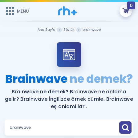
0
MENÜ
MENÜ
Üye Girişi
Ana Sayfa
Sözlük
brainwave
Online Dersler
Sepetin Şu An Boş.
Çalışma Paketleri
Remzi Hoca ile seni sınava hazırlayacak onlarca eğitim seni
bekliyor!
Kitaplar ve Kaynaklar
GİRİŞ YAP
Brainwave
ne demek?
Katılımcı Görüşleri
Şifremi Hatırlamıyorum
Brainwave ne demek? Brainwave ne anlama
gelir? Brainwave İngilizce örnek cümle. Brainwave
ÜYE DEĞİLİM
Faydalı Araçlar
eş anlamlıları.
Ücretsiz Kaynaklar
Blog
İngilizce Gramer
Hakkımızda
Kariyer
Sözlük
Soru & Cevap
İletişim