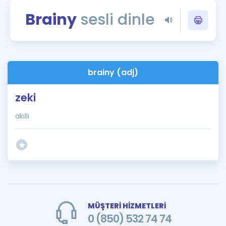
Puan Hesaplama
Brainy
sesli dinle
Rehberlik Aracı
ÖSYM Sınav Takvimi
brainy (adj)
Kampanyalar
zeki
Blog
akıllı
İngilizce Gramer
MÜŞTERİ HİZMETLERİ
0 (850) 532 74 74