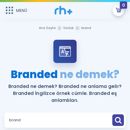
0
MENÜ
MENÜ
Üye Girişi
Ana Sayfa
Sözlük
brand
Online Dersler
Sepetin Şu An Boş.
Çalışma Paketleri
Remzi Hoca ile seni sınava hazırlayacak onlarca eğitim seni
bekliyor!
Kitaplar ve Kaynaklar
GİRİŞ YAP
Branded
ne demek?
Katılımcı Görüşleri
Şifremi Hatırlamıyorum
Branded ne demek? Branded ne anlama gelir?
Branded İngilizce örnek cümle. Branded eş
ÜYE DEĞİLİM
Faydalı Araçlar
anlamlıları.
Ücretsiz Kaynaklar
Blog
İngilizce Gramer
Hakkımızda
Kariyer
Sözlük
Soru & Cevap
İletişim