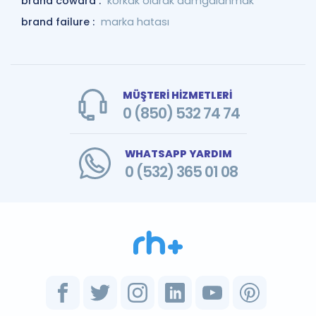
brand coward :
korkak olarak damgalanmak
brand failure :
marka hatası
MÜŞTERİ HİZMETLERİ
0 (850) 532 74 74
WHATSAPP YARDIM
0 (532) 365 01 08